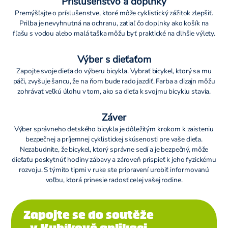
Príslušenstvo a doplnky
Premýšľajte o príslušenstve, ktoré môže cyklistický zážitok zlepšiť.
Prilba je nevyhnutná na ochranu, zatiaľ čo doplnky ako košík na
fľašu s vodou alebo malá taška môžu byť praktické na dlhšie výlety.
Výber s dieťaťom
Zapojte svoje dieťa do výberu bicykla. Vybrať bicykel, ktorý sa mu
páči, zvyšuje šancu, že na ňom bude rado jazdiť. Farba a dizajn môžu
zohrávať veľkú úlohu v tom, ako sa dieťa k svojmu bicyklu stavia.
Záver
Výber správneho detského bicykla je dôležitým krokom k zaisteniu
bezpečnej a príjemnej cyklistickej skúsenosti pre vaše dieťa.
Nezabudnite, že bicykel, ktorý správne sedí a je bezpečný, môže
dieťaťu poskytnúť hodiny zábavy a zároveň prispieť k jeho fyzickému
rozvoju. S týmito tipmi v ruke ste pripravení urobiť informovanú
voľbu, ktorá prinesie radosť celej vašej rodine.
Zapojte se do soutěže
v Kubíkově aplikaci