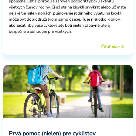
spoločne, užiť si prírodu a zároveň podporiť fyzickú aktivitu
všetkých členov rodiny. Či už ste na bicykli prvýkrát alebo už máte
nejaké tie míle v nohách, plánovanie rodinného výletu na bicykli
môže byť dobrodružstvom samo osebe. Tu je niekoľko krokov,
ako začať, aby vaše cyklovýlety boli nielen zábavné, ale aj
bezpečné a pohodlné pre všetkých.
Čítať viac
Prvá pomoc (nielen) pre cyklistov