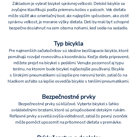
Základom je vybrať bicykel správnej veľkosti. Detské bicykle sa
zvyčajne klasifikujú podľa priemeru kolies v palcoch. Vek dieťaťa
môže slúžiť ako orientačný bod, ale najlepším spôsobom, ako zistiť
správnu veľkosť, je meranie výšky dieťaťa. Deti by mali byť schopné
bezpečne dosiahnuť na zem oboma nohami, keď sedia na sedadle.
Typ bicykla
Pre najmenších začiatočníkov sú ideálne bezšliapacie bicykle, ktoré
pomáhajú rozvíjať rovnováhu a koordináciu. Keď je dieťa pripravené,
môžete prejsť na bicykel s pedálmi. Venujte pozornosť aj typu
terénu, na ktorom bude bicykel najčastejšie používaný. Bicykle
s širokými pneumatikami sú lepšie pre nerovný terén, zatiaľ čo na
hladkom asfalte sa lepšie osvedčia bicykle s tenšími pneumatikami.
Bezpečnostné prvky
Bezpečnostné prvky sú kľúčové. Vyberte bicykel s ľahko
ovládateľnými brzdami, ktoré sú prispôsobené detským rukám.
Reflexné prvky a svetlá zvýšia viditeľnosť, zatiaľ čo pevný zvonček
môže pomôcť upozorniť na prítomnosť dieťaťa v premávke.