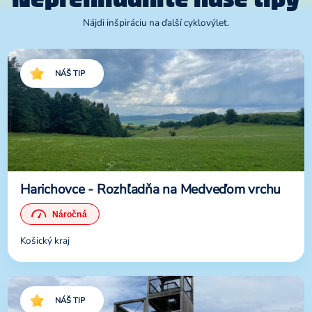
Nájdi inšpiráciu na ďalší cyklovýlet.
NÁŠ TIP
Harichovce - Rozhľadňa na Medveďom vrchu
Košický kraj
NÁŠ TIP