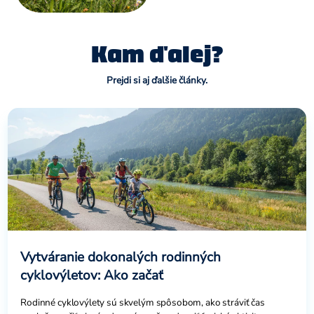
Kam ďalej?
Prejdi si aj ďalšie články.
Vytváranie dokonalých rodinných
cyklovýletov: Ako začať
Rodinné cyklovýlety sú skvelým spôsobom, ako stráviť čas