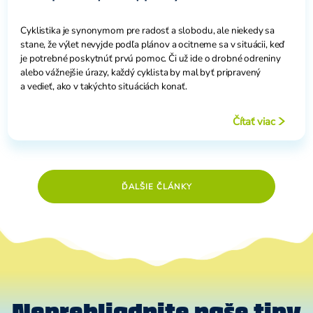
Cyklistika je synonymom pre radosť a slobodu, ale niekedy sa
stane, že výlet nevyjde podľa plánov a ocitneme sa v situácii, keď
je potrebné poskytnúť prvú pomoc. Či už ide o drobné odreniny
alebo vážnejšie úrazy, každý cyklista by mal byť pripravený
a vedieť, ako v takýchto situáciách konať.
Čítať viac
ĎALŠIE ČLÁNKY
Neprehliadnite naše tipy