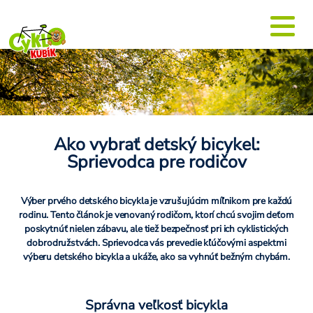
Ako vybrať detský bicykel:
Sprievodca pre rodičov
Výber prvého detského bicykla je vzrušujúcim míľnikom pre každú
rodinu. Tento článok je venovaný rodičom, ktorí chcú svojim deťom
poskytnúť nielen zábavu, ale tiež bezpečnosť pri ich cyklistických
dobrodružstvách. Sprievodca vás prevedie kľúčovými aspektmi
výberu detského bicykla a ukáže, ako sa vyhnúť bežným chybám.
Správna veľkosť bicykla