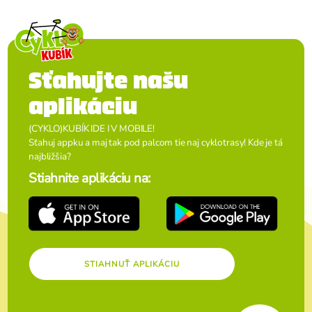
Sťahujte našu
aplikáciu
(CYKLO)KUBÍK IDE I V MOBILE!
Sťahuj appku a maj tak pod palcom tie naj cyklotrasy! Kde je tá
najbližšia?
Stiahnite aplikáciu na:
STIAHNUŤ APLIKÁCIU