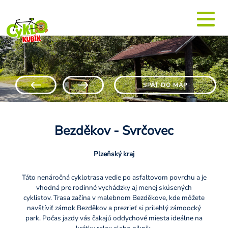
SPÄŤ DO MÁP
Bezděkov - Svrčovec
Plzeňský kraj
Táto nenáročná cyklotrasa vedie po asfaltovom povrchu a je
vhodná pre rodinné vychádzky aj menej skúsených
cyklistov. Trasa začína v malebnom Bezděkove, kde môžete
navštíviť zámok Bezděkov a prezrieť si prilehlý zámoocký
park. Počas jazdy vás čakajú oddychové miesta ideálne na