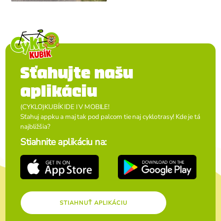
Sťahujte našu
aplikáciu
(CYKLO)KUBÍK IDE I V MOBILE!
Sťahuj appku a maj tak pod palcom tie naj cyklotrasy! Kde je tá
najbližšia?
Stiahnite aplikáciu na:
STIAHNUŤ APLIKÁCIU