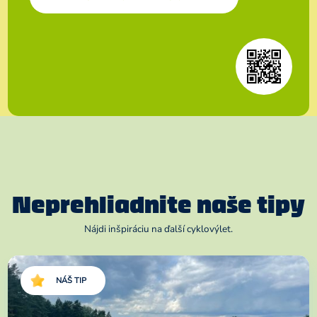
Neprehliadnite naše tipy
Nájdi inšpiráciu na ďalší cyklovýlet.
NÁŠ TIP