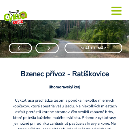
SPÄŤ DO MÁP
Bzenec přívoz - Ratíškovice
Jihomoravský kraj
Cyklotrasa prechádza lesom a ponúka niekoľko miernych
kopčekov, ktoré spestria vašu jazdu. Na niekoľkých miestach
asfalt prerástli korene stromov, čím vznikli zábavné hrby,
ktoré potešia každého malého cyklistu. Priamo z cyklotrasy
je možné pri rudníku zahliadnuť pasúce sa kravy a kone. Na