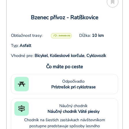
Bzenec přívoz - Ratíškovice
Obtiažnosť trasy:
Dĺžka:
10 km
Typ:
Asfalt
Vhodné pre:
Bicykel
,
Kolieskové korčule
,
Cyklovozík
Čo máte po ceste
Odpočívadlo
Prístrešok pri cyklotrase
Náučný chodník
Náučný chodník Váté piesky
Chodník na šiestich zastávkach návštevníkom
postupne predstavuje spôsoby lesného