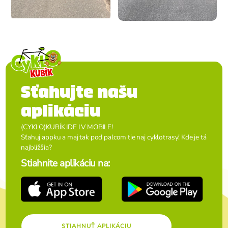
Sťahujte našu
aplikáciu
(CYKLO)KUBÍK IDE I V MOBILE!
Sťahuj appku a maj tak pod palcom tie naj cyklotrasy! Kde je tá
najbližšia?
Stiahnite aplikáciu na:
STIAHNUŤ APLIKÁCIU