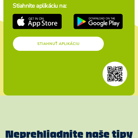
Stiahnite aplikáciu na:
STIAHNUŤ APLIKÁCIU
Neprehliadnite naše tipy