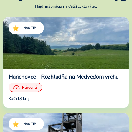
Nájdi inšpiráciu na ďalší cyklovýlet.
NÁŠ TIP
Harichovce - Rozhľadňa na Medveďom vrchu
Košický kraj
NÁŠ TIP