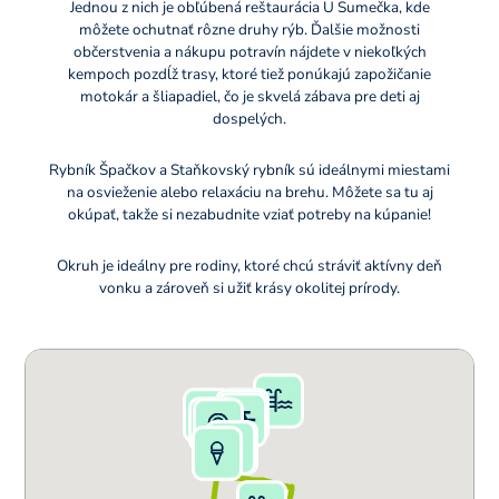
Jednou z nich je obľúbená reštaurácia U Sumečka, kde
môžete ochutnať rôzne druhy rýb. Ďalšie možnosti
občerstvenia a nákupu potravín nájdete v niekoľkých
kempoch pozdĺž trasy, ktoré tiež ponúkajú zapožičanie
motokár a šliapadiel, čo je skvelá zábava pre deti aj
dospelých.
Rybník Špačkov a Staňkovský rybník sú ideálnymi miestami
na osvieženie alebo relaxáciu na brehu. Môžete sa tu aj
okúpať, takže si nezabudnite vziať potreby na kúpanie!
Okruh je ideálny pre rodiny, ktoré chcú stráviť aktívny deň
vonku a zároveň si užiť krásy okolitej prírody.