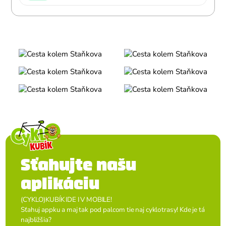
Sťahujte našu
aplikáciu
(CYKLO)KUBÍK IDE I V MOBILE!
Sťahuj appku a maj tak pod palcom tie naj cyklotrasy! Kde je tá
najbližšia?