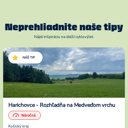
Neprehliadnite naše tipy
Nájdi inšpiráciu na ďalší cyklovýlet.
NÁŠ TIP
Harichovce - Rozhľadňa na Medveďom vrchu
Košický kraj