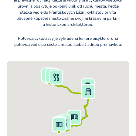
je prevažne rovinatý, takže je vhodný pre cyklistov všetkých
úrovní a poskytuje pokojný únik od ruchu mesta. Keďže
stezka vedie do Františkových Lázní, cyklistov privíta
pôvabné kúpeľné mesto známe svojimi krásnymi parkmi
a historickou architektúrou.
Polovica cyklotrasy je vyhradená len pre bicykle, druhá
polovica vedie po ceste s malou alebo žiadnou premávkou.