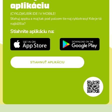
aplikáciu
(CYKLO)KUBÍK IDE I V MOBILE!
Sťahuj appku a maj tak pod palcom tie naj cyklotrasy! Kde je tá
najbližšia?
Stiahnite aplikáciu na:
STIAHNUŤ APLIKÁCIU