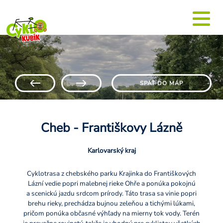
SPÄŤ DO MÁP
Cheb - Františkovy Lázně
Karlovarský kraj
Cyklotrasa z chebského parku Krajinka do Františkových
Lázní vedie popri malebnej rieke Ohře a ponúka pokojnú
a scenickú jazdu srdcom prírody. Táto trasa sa vinie popri
brehu rieky, prechádza bujnou zeleňou a tichými lúkami,
pričom ponúka občasné výhľady na mierny tok vody. Terén