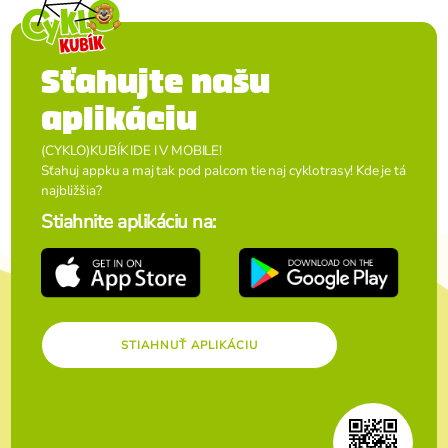
Sťahujte našu
aplikáciu
(CYKLO)KUBÍK IDE I V MOBILE!
Sťahuj appku a maj tak pod palcom tie naj cyklotrasy! Kde je tá
najbližšia?
Stiahnite aplikáciu na:
STIAHNUŤ APLIKÁCIU