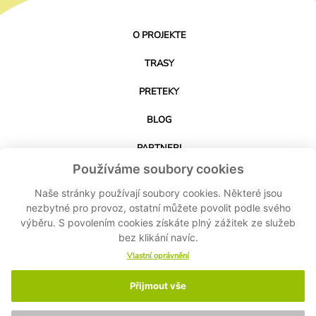
O PROJEKTE
TRASY
PRETEKY
BLOG
PARTNERI
Používáme soubory cookies
KONTAKT
Naše stránky používají soubory cookies. Některé jsou
nezbytné pro provoz, ostatní můžete povolit podle svého
STIAHNUŤ APLIKÁCIU
výběru. S povolením cookies získáte plný zážitek ze služeb
bez klikání navíc.
Vlastní oprávnění
Přijmout vše
© 2024-2026 Cyklo Kubík - Všetky práva vyhradené MASPEX Slovakia sro -
Nastavenie cookies
-
Ochrana osobných údajov
-
Zásady ochrany osobných