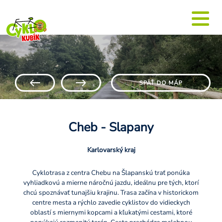
SPÄŤ DO MÁP
Cheb - Slapany
Karlovarský kraj
Cyklotrasa z centra Chebu na Šlapanskú trať ponúka
vyhliadkovú a mierne náročnú jazdu, ideálnu pre tých, ktorí
chcú spoznávať tunajšiu krajinu. Trasa začína v historickom
centre mesta a rýchlo zavedie cyklistov do vidieckych
oblastí s miernymi kopcami a kľukatými cestami, ktoré