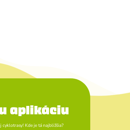
u aplikáciu
cyklotrasy! Kde je tá najbližšia?