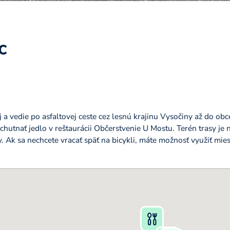
c
j a vedie po asfaltovej ceste cez lesnú krajinu Vysočiny až do ob
ychutnať jedlo v reštaurácii Občerstvenie U Mostu. Terén trasy je 
. Ak sa nechcete vracať späť na bicykli, máte možnosť využiť mi