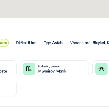
Dĺžka:
6 km
Typ:
Asfalt
Vhodné pre:
Bicykel
K
,
Rybník / jazero
oste
Mlynárov rybník