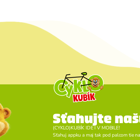
Sťahujte naš
(CYKLO)KUBÍK IDE I V MOBILE!
Sťahuj appku a maj tak pod palcom tie naj 