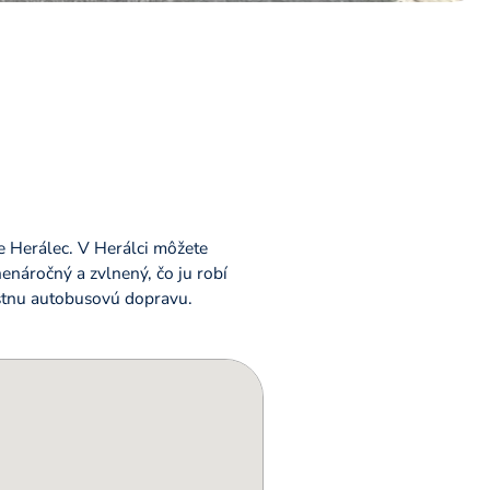
ce Herálec. V Herálci môžete
nenáročný a zvlnený, čo ju robí
estnu autobusovú dopravu.