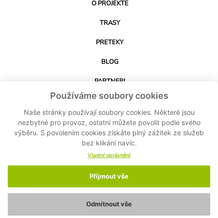
O PROJEKTE
TRASY
PRETEKY
BLOG
PARTNERI
Používáme soubory cookies
KONTAKT
Naše stránky používají soubory cookies. Některé jsou
nezbytné pro provoz, ostatní můžete povolit podle svého
výběru. S povolením cookies získáte plný zážitek ze služeb
STIAHNUŤ APLIKÁCIU
bez klikání navíc.
Vlastní oprávnění
Přijmout vše
© 2024-2026 Cyklo Kubík - Všetky práva vyhradené MASPEX Slovakia sro -
Nastavenie cookies
-
Ochrana osobných údajov
-
Zásady ochrany osobných
údajov
Odmítnout vše
Made by