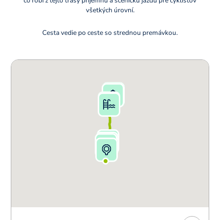
čo robí z tejto trasy príjemnú a scenickú jazdu pre cyklistov
všetkých úrovní.
Cesta vedie po ceste so strednou premávkou.