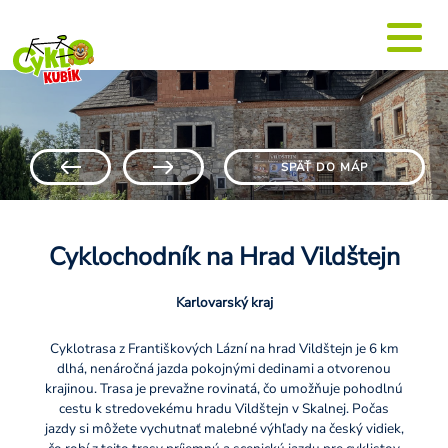
SPÄŤ DO MÁP
Cyklochodník na Hrad Vildštejn
Karlovarský kraj
Cyklotrasa z Františkových Lázní na hrad Vildštejn je 6 km
dlhá, nenáročná jazda pokojnými dedinami a otvorenou
krajinou. Trasa je prevažne rovinatá, čo umožňuje pohodlnú
cestu k stredovekému hradu Vildštejn v Skalnej. Počas
jazdy si môžete vychutnať malebné výhľady na český vidiek,