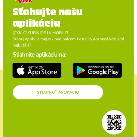
Sťahujte našu
aplikáciu
(CYKLO)KUBÍK IDE I V MOBILE!
Sťahuj appku a maj tak pod palcom tie naj cyklotrasy! Kde je tá
najbližšia?
Stiahnite aplikáciu na:
STIAHNUŤ APLIKÁCIU