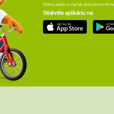
Sťahuj appku a maj tak pod palcom tie naj 
Stiahnite aplikáciu na: