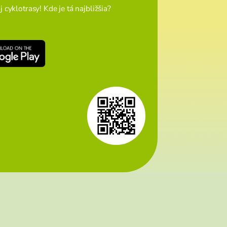
cyklotrasy! Kde je tá najbližšia?