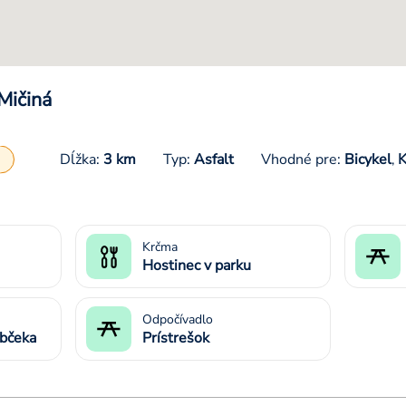
Mičiná
Dĺžka:
3 km
Typ:
Asfalt
Vhodné pre:
Bicykel
K
,
Krčma
Hostinec v parku
Odpočívadlo
občeka
Prístrešok