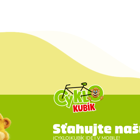
Sťahujte naš
(CYKLO)KUBÍK IDE I V MOBILE!