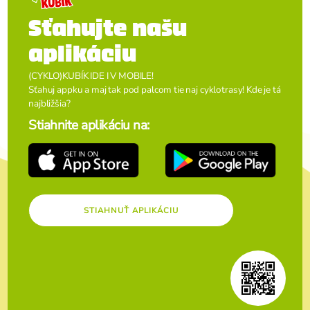
Sťahujte našu
aplikáciu
(CYKLO)KUBÍK IDE I V MOBILE!
Sťahuj appku a maj tak pod palcom tie naj cyklotrasy! Kde je tá
najbližšia?
Stiahnite aplikáciu na:
STIAHNUŤ APLIKÁCIU