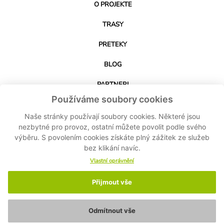
O PROJEKTE
TRASY
PRETEKY
BLOG
PARTNERI
Používáme soubory cookies
KONTAKT
Naše stránky používají soubory cookies. Některé jsou
nezbytné pro provoz, ostatní můžete povolit podle svého
výběru. S povolením cookies získáte plný zážitek ze služeb
STIAHNUŤ APLIKÁCIU
bez klikání navíc.
Vlastní oprávnění
Přijmout vše
© 2024-2026 Cyklo Kubík - Všetky práva vyhradené MASPEX Slovakia sro -
Nastavenie cookies
-
Ochrana osobných údajov
-
Zásady ochrany osobných
údajov
Odmítnout vše
Made by