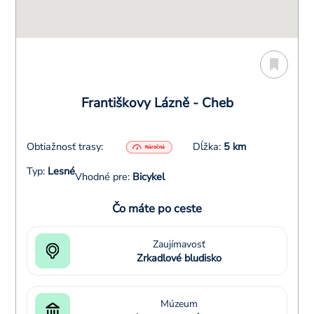
Františkovy Lázně - Cheb
Obtiažnosť trasy:
Dĺžka:
5 km
Typ:
Lesné
Vhodné pre:
Bicykel
Čo máte po ceste
Zaujímavosť
Zrkadlové bludisko
Múzeum