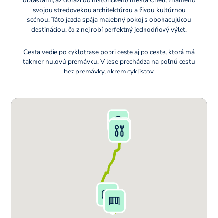
oblasťami, až dorazí do historického mesta Cheb, známeho
svojou stredovekou architektúrou a živou kultúrnou
scénou. Táto jazda spája malebný pokoj s obohacujúcou
destináciou, čo z nej robí perfektný jednodňový výlet.
Cesta vedie po cyklotrase popri ceste aj po ceste, ktorá má
takmer nulovú premávku. V lese prechádza na poľnú cestu
bez premávky, okrem cyklistov.