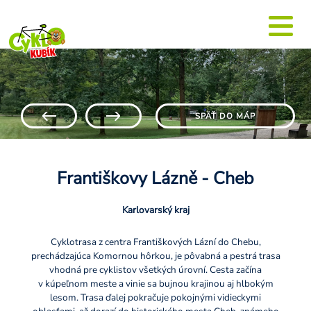
SPÄŤ DO MÁP
Františkovy Lázně - Cheb
Karlovarský kraj
Cyklotrasa z centra Františkových Lázní do Chebu,
prechádzajúca Komornou hôrkou, je pôvabná a pestrá trasa
vhodná pre cyklistov všetkých úrovní. Cesta začína
v kúpeľnom meste a vinie sa bujnou krajinou aj hlbokým
lesom. Trasa ďalej pokračuje pokojnými vidieckymi