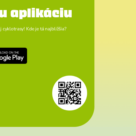
u aplikáciu
cyklotrasy! Kde je tá najbližšia?