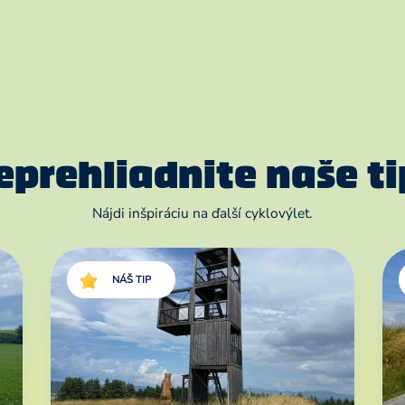
eprehliadnite naše ti
Nájdi inšpiráciu na ďalší cyklovýlet.
NÁŠ TIP