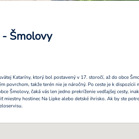
 - Šmolovy
vätej Kataríny, ktorý bol postavený v 17. storočí, až do obce Šmo
vým povrchom, takže terén nie je náročný. Po ceste je k dispozícii
ce Šmolovy, čaká vás len jedno prekríženie vedľajšej cesty, inak 
ť miestny hostinec Na Lipke alebo detské ihrisko. Ak by ste potre
eloservisu.