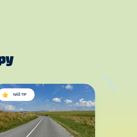
py
NÁŠ TIP