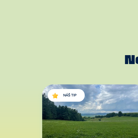
N
NÁŠ TIP