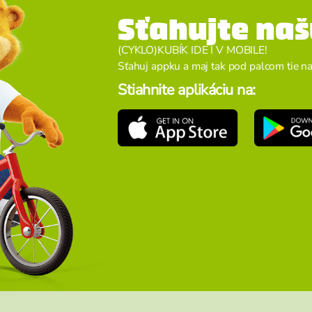
Sťahujte naš
(CYKLO)KUBÍK IDE I V MOBILE!
Sťahuj appku a maj tak pod palcom tie naj 
Stiahnite aplikáciu na: