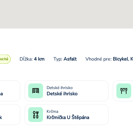
Dĺžka:
4 km
Typ:
Asfalt
Vhodné pre:
Bicykel
K
,
Detské ihrisko
na
Detské ihrisko
Krčma
k
Krčmička U Štěpána