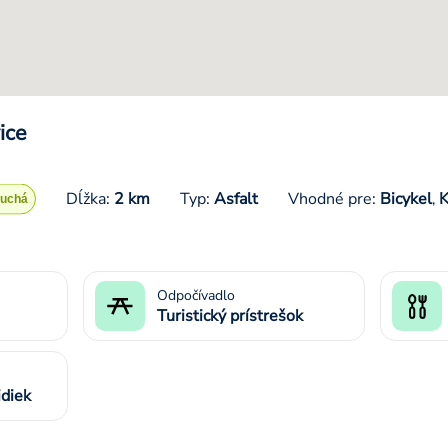
ice
Dĺžka:
2 km
Typ:
Asfalt
Vhodné pre:
Bicykel
K
,
Odpočívadlo
Turistický prístrešok
diek