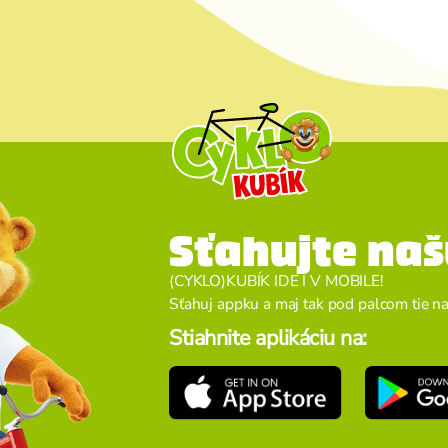
Sťahujte naš
(CYKLO)KUBÍK IDE I V MOBILE!
Sťahuj appku a maj tak pod palcom tie naj 
Stiahnite aplikáciu na: