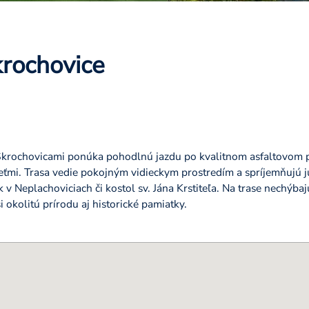
krochovice
Skrochovicami ponúka pohodlnú jazdu po kvalitnom asfaltovom p
deťmi. Trasa vedie pokojným vidieckym prostredím a spríjemňujú j
Neplachoviciach či kostol sv. Jána Krstiteľa. Na trase nechýba
si okolitú prírodu aj historické pamiatky.