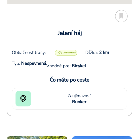
Jelení háj
Obtiažnosť trasy:
Dĺžka:
2 km
Typ:
Nespevnená
Vhodné pre:
Bicykel
Čo máte po ceste
Zaujímavosť
Bunker