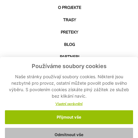
O PROJEKTE
TRASY
PRETEKY
BLOG
PARTNERI
Používáme soubory cookies
KONTAKT
Naše stránky používají soubory cookies. Některé jsou
nezbytné pro provoz, ostatní můžete povolit podle svého
výběru. S povolením cookies získáte plný zážitek ze služeb
STIAHNUŤ APLIKÁCIU
bez klikání navíc.
Vlastní oprávnění
Přijmout vše
© 2024-2026 Cyklo Kubík - Všetky práva vyhradené MASPEX Slovakia sro -
Nastavenie cookies
-
Ochrana osobných údajov
-
Zásady ochrany osobných
údajov
Odmítnout vše