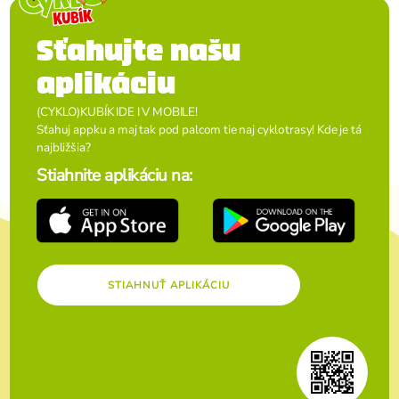
Sťahujte našu
aplikáciu
(CYKLO)KUBÍK IDE I V MOBILE!
Sťahuj appku a maj tak pod palcom tie naj cyklotrasy! Kde je tá
najbližšia?
Stiahnite aplikáciu na:
STIAHNUŤ APLIKÁCIU