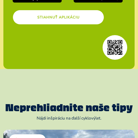
STIAHNUŤ APLIKÁCIU
Neprehliadnite naše tipy
Nájdi inšpiráciu na ďalší cyklovýlet.