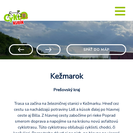
SPÄŤ DO MÁP
Kežmarok
Prešovský kraj
Trasa sa začína na železničnej stanici v Kežmarku. Hneď cez
cestu sa nachádzajú potraviny Lidl a kúsok ďalej po hlavnej
ceste aj Billa. Z hlavnej cesty zabočíme pri rieke Poprad
smerom doprava a napojíme sa na krásnu novú asfaltovú
cyklotrasu. Túto cyklotrasu obľubujú cyklisti, chodci, či