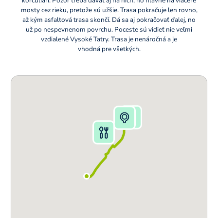
korčuliari. Pozor treba dávať aj na nich, no hlavne na viaceré
mosty cez rieku, pretože sú užšie. Trasa pokračuje len rovno,
až kým asfaltová trasa skončí. Dá sa aj pokračovať ďalej, no
už po nespevnenom povrchu. Poceste sú vidieť nie veľmi
vzdialené Vysoké Tatry. Trasa je nenáročná a je
vhodná pre všetkých.