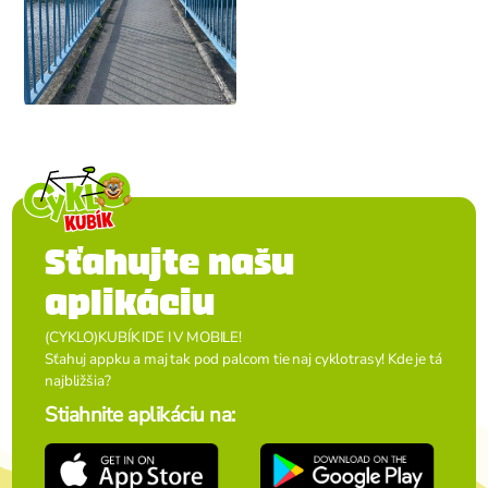
Sťahujte našu
aplikáciu
(CYKLO)KUBÍK IDE I V MOBILE!
Sťahuj appku a maj tak pod palcom tie naj cyklotrasy! Kde je tá
najbližšia?
Stiahnite aplikáciu na: