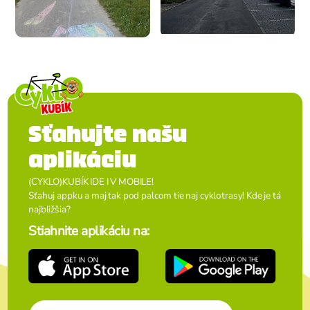
Sťahujte našu
aplikáciu
(CYKLO)KUBÍK IDE I V MOBILE!
Sťahuj appku a maj tak pod palcom tie naj cyklotrasy! Kde je tá
najbližšia?
Stiahnite aplikáciu na: