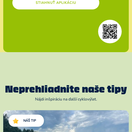
STIAHNUŤ APLIKÁCIU
Neprehliadnite naše tipy
Nájdi inšpiráciu na ďalší cyklovýlet.
NÁŠ TIP