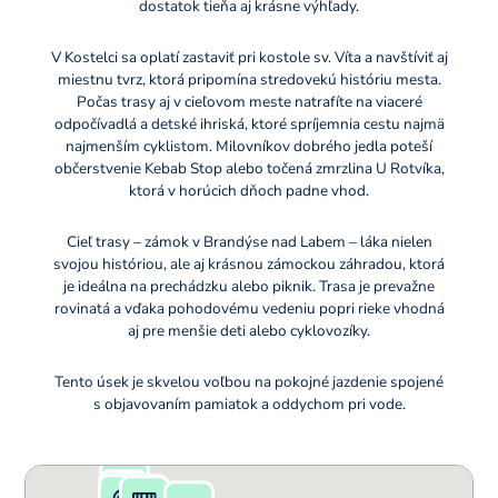
dostatok tieňa aj krásne výhľady.
V Kostelci sa oplatí zastaviť pri kostole sv. Víta a navštíviť aj
miestnu tvrz, ktorá pripomína stredovekú históriu mesta.
Počas trasy aj v cieľovom meste natrafíte na viaceré
odpočívadlá a detské ihriská, ktoré spríjemnia cestu najmä
najmenším cyklistom. Milovníkov dobrého jedla poteší
občerstvenie Kebab Stop alebo točená zmrzlina U Rotvíka,
ktorá v horúcich dňoch padne vhod.
Cieľ trasy – zámok v Brandýse nad Labem – láka nielen
svojou históriou, ale aj krásnou zámockou záhradou, ktorá
je ideálna na prechádzku alebo piknik. Trasa je prevažne
rovinatá a vďaka pohodovému vedeniu popri rieke vhodná
aj pre menšie deti alebo cyklovozíky.
Tento úsek je skvelou voľbou na pokojné jazdenie spojené
s objavovaním pamiatok a oddychom pri vode.