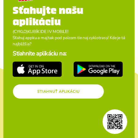
Sťahujte našu
aplikáciu
(CYKLO)KUBÍK IDE I V MOBILE!
Sťahuj appku a maj tak pod palcom tie naj cyklotrasy! Kde je tá
najbližšia?
Stiahnite aplikáciu na:
STIAHNUŤ APLIKÁCIU