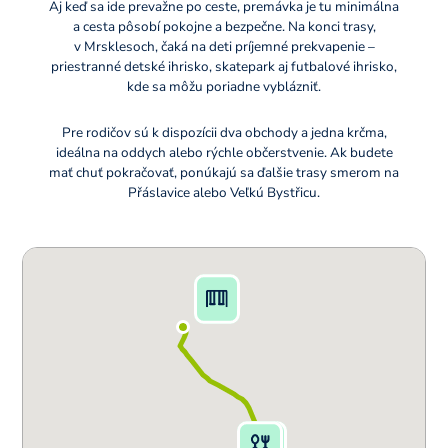
Aj keď sa ide prevažne po ceste, premávka je tu minimálna
a cesta pôsobí pokojne a bezpečne. Na konci trasy,
v Mrsklesoch, čaká na deti príjemné prekvapenie –
priestranné detské ihrisko, skatepark aj futbalové ihrisko,
kde sa môžu poriadne vyblázniť.
Pre rodičov sú k dispozícii dva obchody a jedna krčma,
ideálna na oddych alebo rýchle občerstvenie. Ak budete
mať chuť pokračovať, ponúkajú sa ďalšie trasy smerom na
Přáslavice alebo Veľkú Bystřicu.