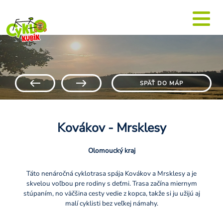
SPÄŤ DO MÁP
Kovákov - Mrsklesy
Olomoucký kraj
Táto nenáročná cyklotrasa spája Kovákov a Mrsklesy a je
skvelou voľbou pre rodiny s deťmi. Trasa začína miernym
stúpaním, no väčšina cesty vedie z kopca, takže si ju užijú aj
malí cyklisti bez veľkej námahy.