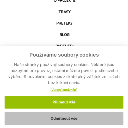
O PROJEKTE
TRASY
PRETEKY
BLOG
PARTNERI
Používáme soubory cookies
KONTAKT
Naše stránky používají soubory cookies. Některé jsou
nezbytné pro provoz, ostatní můžete povolit podle svého
výběru. S povolením cookies získáte plný zážitek ze služeb
STIAHNUŤ APLIKÁCIU
bez klikání navíc.
Vlastní oprávnění
Přijmout vše
© 2024-2026 Cyklo Kubík - Všetky práva vyhradené MASPEX Slovakia sro -
Nastavenie cookies
-
Ochrana osobných údajov
-
Zásady ochrany osobných
údajov
Odmítnout vše
Made by