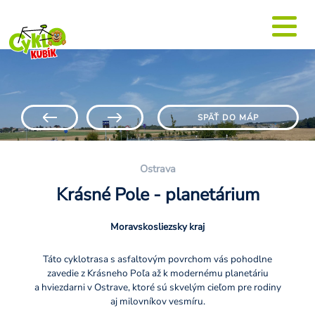
SPÄŤ DO MÁP
Ostrava
Krásné Pole - planetárium
Moravskosliezsky kraj
Táto cyklotrasa s asfaltovým povrchom vás pohodlne
zavedie z Krásneho Poľa až k modernému planetáriu
a hviezdarni v Ostrave, ktoré sú skvelým cieľom pre rodiny
aj milovníkov vesmíru.