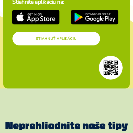
Stiahnite aplikáciu na:
STIAHNUŤ APLIKÁCIU
Neprehliadnite naše tipy