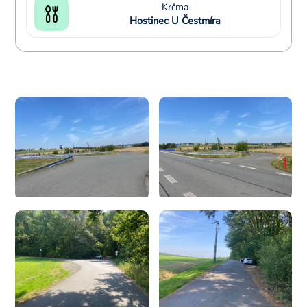
Krčma
Hostinec U Čestmíra