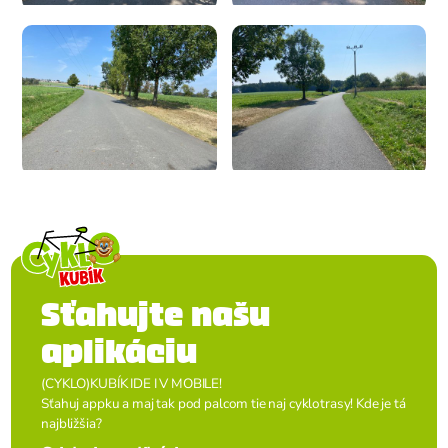
Sťahujte našu
aplikáciu
(CYKLO)KUBÍK IDE I V MOBILE!
Sťahuj appku a maj tak pod palcom tie naj cyklotrasy! Kde je tá
najbližšia?