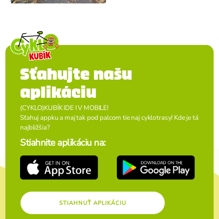
Sťahujte našu
aplikáciu
(CYKLO)KUBÍK IDE I V MOBILE!
Sťahuj appku a maj tak pod palcom tie naj cyklotrasy! Kde je tá
najbližšia?
Stiahnite aplikáciu na:
STIAHNUŤ APLIKÁCIU