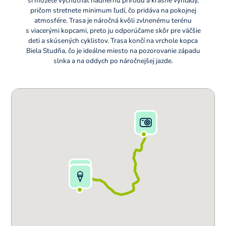
si môžete vychutnať nádhernú prírodu a krásne výhľady,
pričom stretnete minimum ľudí, čo pridáva na pokojnej
atmosfére. Trasa je náročná kvôli zvlnenému terénu
s viacerými kopcami, preto ju odporúčame skôr pre väčšie
deti a skúsených cyklistov. Trasa končí na vrchole kopca
Biela Studňa, čo je ideálne miesto na pozorovanie západu
slnka a na oddych po náročnejšej jazde.