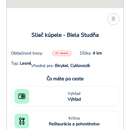
Sliač kúpele - Biela Studňa
Obtiažnosť trasy:
Dĺžka:
4 km
Typ:
Lesné
Vhodné pre:
Bicykel
,
Cyklovozík
Čo máte po ceste
Výhľad
Výhľad
Krčma
Reštaurácia a pohostinstvo