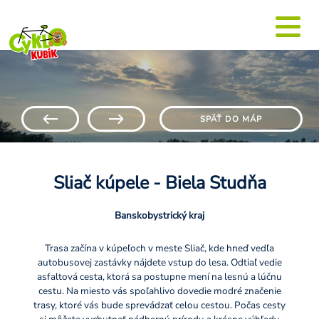
SPÄŤ DO MÁP
Sliač kúpele - Biela Studňa
Banskobystrický kraj
Trasa začína v kúpeľoch v meste Sliač, kde hneď vedľa
autobusovej zastávky nájdete vstup do lesa. Odtiaľ vedie
asfaltová cesta, ktorá sa postupne mení na lesnú a lúčnu
cestu. Na miesto vás spoľahlivo dovedie modré značenie
trasy, ktoré vás bude sprevádzať celou cestou. Počas cesty