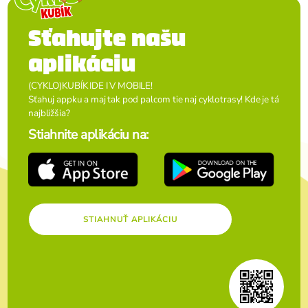
Sťahujte našu
aplikáciu
(CYKLO)KUBÍK IDE I V MOBILE!
Sťahuj appku a maj tak pod palcom tie naj cyklotrasy! Kde je tá
najbližšia?
Stiahnite aplikáciu na:
STIAHNUŤ APLIKÁCIU