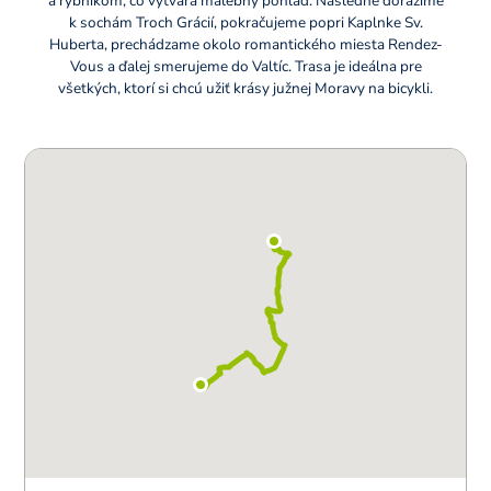
a rybníkom, čo vytvára malebný pohľad. Následne dorazíme
k sochám Troch Grácií, pokračujeme popri Kaplnke Sv.
Huberta, prechádzame okolo romantického miesta Rendez-
Vous a ďalej smerujeme do Valtíc. Trasa je ideálna pre
všetkých, ktorí si chcú užiť krásy južnej Moravy na bicykli.