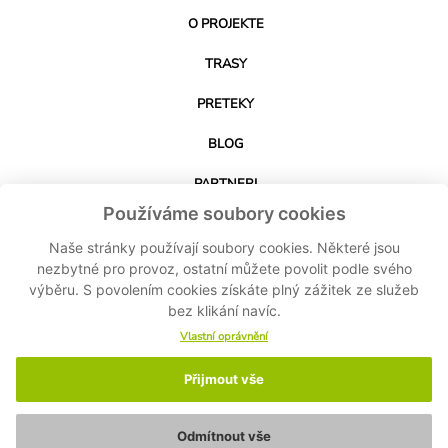
O PROJEKTE
TRASY
PRETEKY
BLOG
PARTNERI
Používáme soubory cookies
KONTAKT
Naše stránky používají soubory cookies. Některé jsou
nezbytné pro provoz, ostatní můžete povolit podle svého
výběru. S povolením cookies získáte plný zážitek ze služeb
STIAHNUŤ APLIKÁCIU
bez klikání navíc.
Vlastní oprávnění
Přijmout vše
© 2024-2026 Cyklo Kubík - Všetky práva vyhradené MASPEX Slovakia sro -
Nastavenie cookies
-
Ochrana osobných údajov
-
Zásady ochrany osobných
údajov
Odmítnout vše