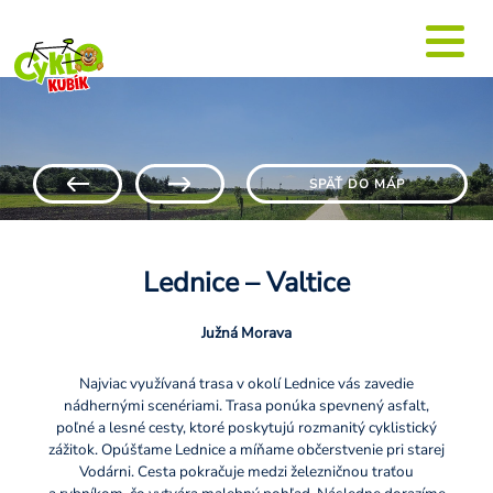
SPÄŤ DO MÁP
Lednice – Valtice
Južná Morava
Najviac využívaná trasa v okolí Lednice vás zavedie
nádhernými scenériami. Trasa ponúka spevnený asfalt,
poľné a lesné cesty, ktoré poskytujú rozmanitý cyklistický
zážitok. Opúšťame Lednice a míňame občerstvenie pri starej
Vodárni. Cesta pokračuje medzi železničnou traťou