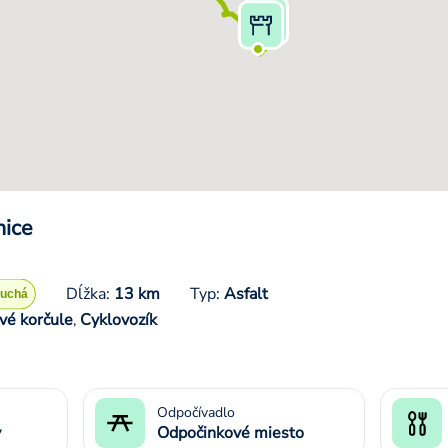
nice
Dĺžka:
13 km
Typ:
Asfalt
vé korčule
Cyklovozík
,
Odpočívadlo
y
Odpočinkové miesto