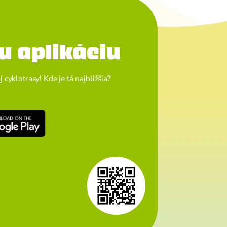
u aplikáciu
cyklotrasy! Kde je tá najbližšia?