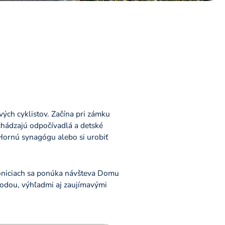
vých cyklistov. Začína pri zámku
chádzajú odpočívadlá a detské
 Hornú synagógu alebo si urobiť
stoniciach sa ponúka návšteva Domu
írodou, výhľadmi aj zaujímavými