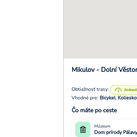
Mikulov - Dolní Věsto
Obtiažnosť trasy:
Vhodné pre:
Bicykel
Koliesko
,
Čo máte po ceste
Múzeum
Dom prírody Pálav