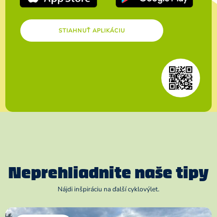
STIAHNUŤ APLIKÁCIU
Neprehliadnite naše tipy
Nájdi inšpiráciu na ďalší cyklovýlet.