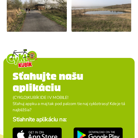
Sťahujte našu
aplikáciu
(CYKLO)KUBÍK IDE I V MOBILE!
Sťahuj appku a maj tak pod palcom tie naj cyklotrasy! Kde je tá
najbližšia?
Stiahnite aplikáciu na: