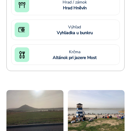
Hrad / zámok
Hrad Hněvín
Výhľad
Vyhliadka u bunkru
Krčma
Altánok pri jazere Most