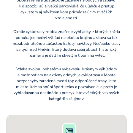
občerstvenia a dostatočné zázemie na oddych a zábavu.
K dispozícii sú aj veľké parkoviská, čo uľahčuje prístup
cyklistom aj návštevníkom prichádzajúcim z väčších
vzdialeností.
Okolie cyklotrasy zdobia značené vyhliadky, z ktorých každá
ponúka jedinečný výhľad na okolitú krajinu a stáva sa tak
nezabudnuteľnou súčasťou každej návštevy. Neďaleko trasy
sa týči hrad Hněvín, ktorý dodáva celej oblasti historický
rozmer a je ďalším skvelým tipom na výlet.
Vďaka svojmu bohatému vybaveniu, krásnym výhľadom
a možnostiam na aktívny oddych je cyklotrasa v Moste
bezpochyby zaradená medzi top odporúčané trasy. Je to
miesto, kde sa snúbi šport, relax a poznávanie, a preto je
vyhľadávanou destináciou pre cyklistov všetkých vekových
kategórií a záujmov.