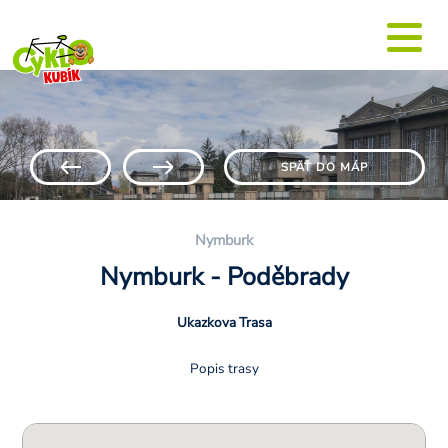
SPÄŤ DO MÁP
Nymburk
Nymburk - Poděbrady
Ukazkova Trasa
Popis trasy