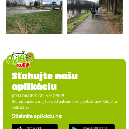
Sťahujte našu
aplikáciu
(CYKLO)KUBÍK IDE I V MOBILE!
Sťahuj appku a maj tak pod palcom tie naj cyklotrasy! Kde je tá
najbližšia?
Stiahnite aplikáciu na: