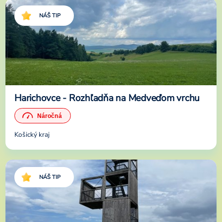
NÁŠ TIP
Harichovce - Rozhľadňa na Medveďom vrchu
Košický kraj
NÁŠ TIP