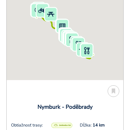
Nymburk - Poděbrady
Obtiažnosť trasy:
Dĺžka:
14 km