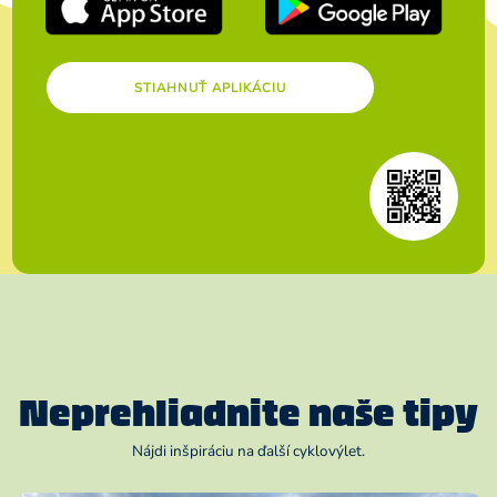
STIAHNUŤ APLIKÁCIU
Neprehliadnite naše tipy
Nájdi inšpiráciu na ďalší cyklovýlet.