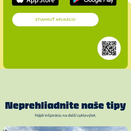
STIAHNUŤ APLIKÁCIU
Neprehliadnite naše tipy
Nájdi inšpiráciu na ďalší cyklovýlet.