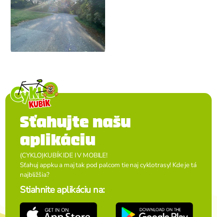
Sťahujte našu
aplikáciu
(CYKLO)KUBÍK IDE I V MOBILE!
Sťahuj appku a maj tak pod palcom tie naj cyklotrasy! Kde je tá
najbližšia?
Stiahnite aplikáciu na: