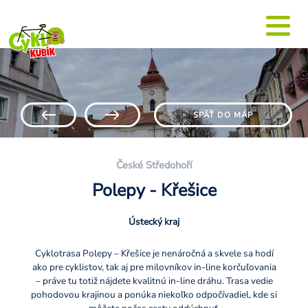
SPÄŤ DO MÁP
České Středohoří
Polepy - Křešice
Ústecký kraj
Cyklotrasa Polepy – Křešice je nenáročná a skvele sa hodí
ako pre cyklistov, tak aj pre milovníkov in-line korčuľovania
– práve tu totiž nájdete kvalitnú in-line dráhu. Trasa vedie
pohodovou krajinou a ponúka niekoľko odpočívadiel, kde si