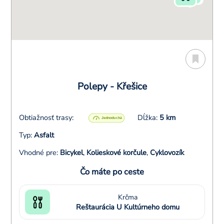
Polepy - Křešice
Obtiažnosť trasy:
Dĺžka:
5 km
Typ:
Asfalt
Vhodné pre:
Bicykel
,
Kolieskové korčule
,
Cyklovozík
Čo máte po ceste
Krčma
Reštaurácia U Kultúrneho domu