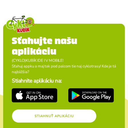
Sťahujte našu
aplikáciu
(CYKLO)KUBÍK IDE I V MOBILE!
Sťahuj appku a maj tak pod palcom tie naj cyklotrasy! Kde je tá
najbližšia?
Stiahnite aplikáciu na:
STIAHNUŤ APLIKÁCIU