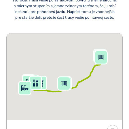
storočia. Trasa vedie po asfaltovom povrchu a je nenáročná,
s miernym stúpaním a jemne zvlneným terénom, čo ju robí
ideálnou pre pohodovú jazdu. Napriek tomu je vhodnejšia
pre staršie deti, pretože časť trasy vedie po hlavnej ceste.