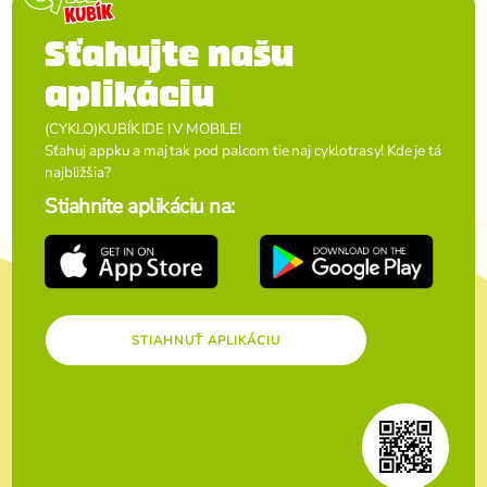
Sťahujte našu
aplikáciu
(CYKLO)KUBÍK IDE I V MOBILE!
Sťahuj appku a maj tak pod palcom tie naj cyklotrasy! Kde je tá
najbližšia?
Stiahnite aplikáciu na:
STIAHNUŤ APLIKÁCIU