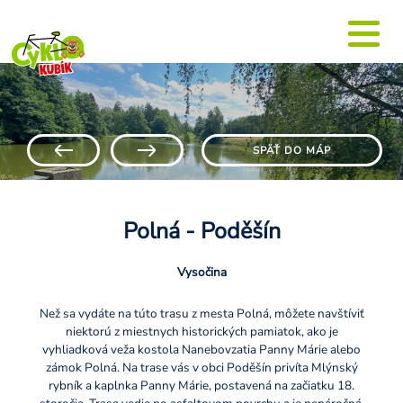
SPÄŤ DO MÁP
Polná - Poděšín
Vysočina
Než sa vydáte na túto trasu z mesta Polná, môžete navštíviť
niektorú z miestnych historických pamiatok, ako je
vyhliadková veža kostola Nanebovzatia Panny Márie alebo
zámok Polná. Na trase vás v obci Poděšín privíta Mlýnský
rybník a kaplnka Panny Márie, postavená na začiatku 18.