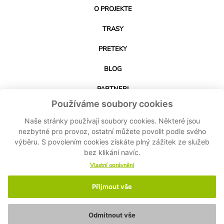
O PROJEKTE
TRASY
PRETEKY
BLOG
PARTNERI
Používáme soubory cookies
KONTAKT
Naše stránky používají soubory cookies. Některé jsou
nezbytné pro provoz, ostatní můžete povolit podle svého
výběru. S povolením cookies získáte plný zážitek ze služeb
STIAHNUŤ APLIKÁCIU
bez klikání navíc.
Vlastní oprávnění
Přijmout vše
© 2024-2026 Cyklo Kubík - Všetky práva vyhradené MASPEX Slovakia sro -
Nastavenie cookies
-
Ochrana osobných údajov
-
Zásady ochrany osobných
údajov
Odmítnout vše
Made by