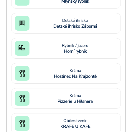
Mlýnský rybník
Detské ihrisko
Detské ihrisko Záborná
Rybník / jazero
Horní rybník
Krčma
Hostinec Na Krajzontě
Krčma
Pizzerie u Hilsnera
Občerstvenie
KRAFE U KAFE