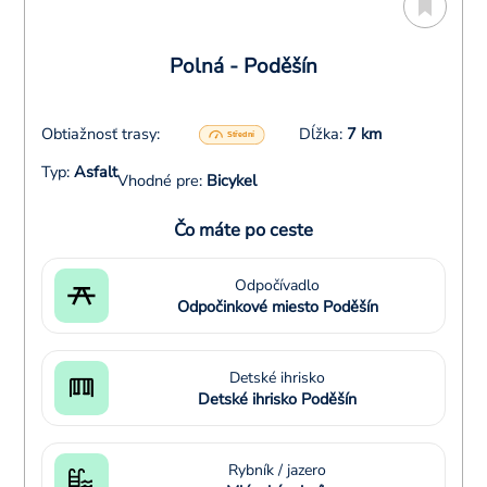
Polná - Poděšín
Obtiažnosť trasy:
Dĺžka:
7 km
Typ:
Asfalt
Vhodné pre:
Bicykel
Čo máte po ceste
Odpočívadlo
Odpočinkové miesto Poděšín
Detské ihrisko
Detské ihrisko Poděšín
Rybník / jazero