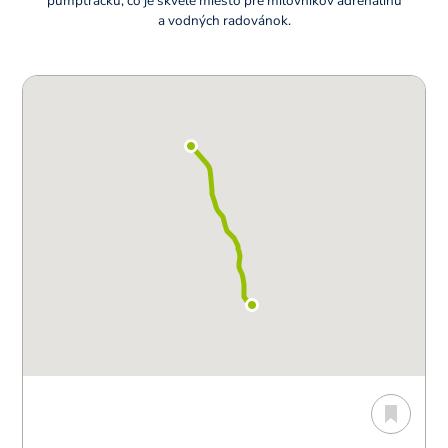
pumptracku, čo je skvelé miesto pre milovníkov adrenalínu
a vodných radovánok.