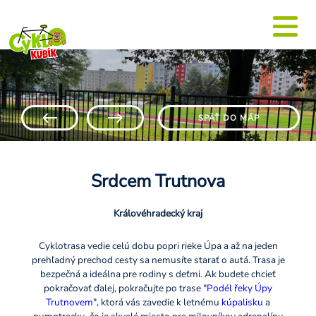
SPÄŤ DO MÁP
Srdcem Trutnova
Královéhradecký kraj
Cyklotrasa vedie celú dobu popri rieke Úpa a až na jeden
prehľadný prechod cesty sa nemusíte starať o autá. Trasa je
bezpečná a ideálna pre rodiny s deťmi. Ak budete chcieť
pokračovať ďalej, pokračujte po trase "
Podél řeky Úpy
Trutnovem
", ktorá vás zavedie k letnému
kúpalisku
a