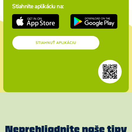
Stiahnite aplikáciu na:
STIAHNUŤ APLIKÁCIU
Neprehliadnite naše tipy