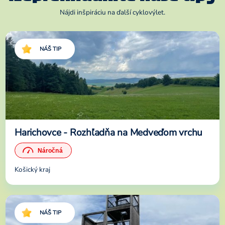
Nájdi inšpiráciu na ďalší cyklovýlet.
NÁŠ TIP
Harichovce - Rozhľadňa na Medveďom vrchu
Košický kraj
NÁŠ TIP