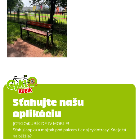
Sťahujte našu
aplikáciu
(CYKLO)KUBÍK IDE I V MOBILE!
Sťahuj appku a maj tak pod palcom tie naj cyklotrasy! Kde je tá
najbližšia?