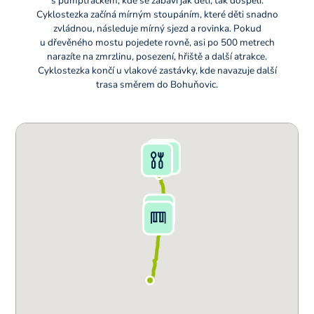
s pumptrackem, kde se zabaví jak děti, tak dospělí.
Cyklostezka začíná mírným stoupáním, které děti snadno
zvládnou, následuje mírný sjezd a rovinka. Pokud
u dřevěného mostu pojedete rovně, asi po 500 metrech
narazíte na zmrzlinu, posezení, hřiště a další atrakce.
Cyklostezka končí u vlakové zastávky, kde navazuje další
trasa směrem do Bohuňovic.