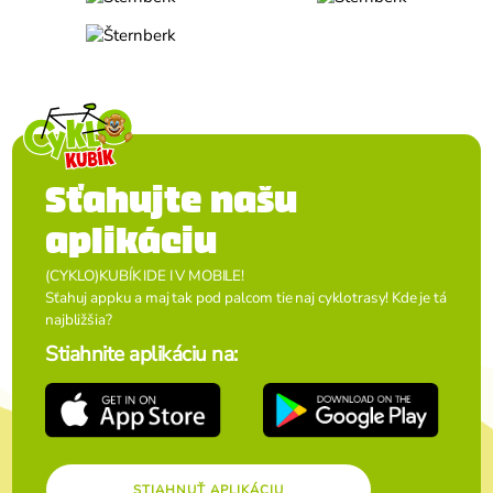
Sťahujte našu
aplikáciu
(CYKLO)KUBÍK IDE I V MOBILE!
Sťahuj appku a maj tak pod palcom tie naj cyklotrasy! Kde je tá
najbližšia?
Stiahnite aplikáciu na:
STIAHNUŤ APLIKÁCIU