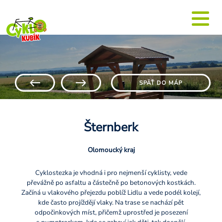
SPÄŤ DO MÁP
Šternberk
Olomoucký kraj
Cyklostezka je vhodná i pro nejmenší cyklisty, vede
převážně po asfaltu a částečně po betonových kostkách.
Začíná u vlakového přejezdu poblíž Lidlu a vede podél kolejí,
kde často projíždějí vlaky. Na trase se nachází pět
odpočinkových míst, přičemž uprostřed je posezení