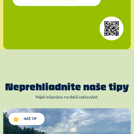
Neprehliadnite naše tipy
Nájdi inšpiráciu na ďalší cyklovýlet.
NÁŠ TIP