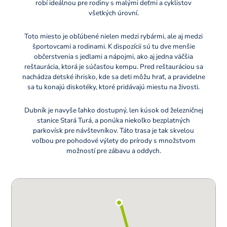
robí ideálnou pre rodiny s malými deťmi a cyklistov
všetkých úrovní.
Toto miesto je obľúbené nielen medzi rybármi, ale aj medzi
športovcami a rodinami. K dispozícii sú tu dve menšie
občerstvenia s jedlami a nápojmi, ako aj jedna väčšia
reštaurácia, ktorá je súčasťou kempu. Pred reštauráciou sa
nachádza detské ihrisko, kde sa deti môžu hrať, a pravidelne
sa tu konajú diskotéky, ktoré pridávajú miestu na živosti.
Dubník je navyše ľahko dostupný, len kúsok od železničnej
stanice Stará Turá, a ponúka niekoľko bezplatných
parkovísk pre návštevníkov. Táto trasa je tak skvelou
voľbou pre pohodové výlety do prírody s množstvom
možností pre zábavu a oddych.