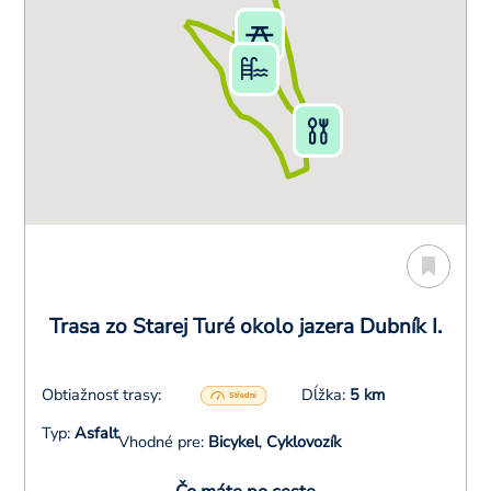
Trasa zo Starej Turé okolo jazera Dubník I.
Obtiažnosť trasy:
Dĺžka:
5 km
Typ:
Asfalt
Vhodné pre:
Bicykel
,
Cyklovozík