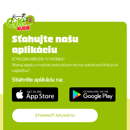
Sťahujte našu
aplikáciu
(CYKLO)KUBÍK IDE I V MOBILE!
Sťahuj appku a maj tak pod palcom tie naj cyklotrasy! Kde je tá
najbližšia?
Stiahnite aplikáciu na:
STIAHNUŤ APLIKÁCIU