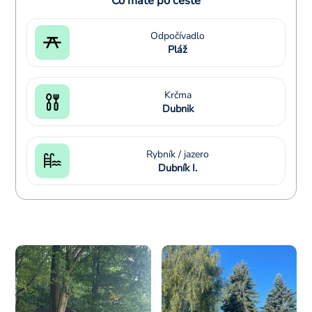
Čo máte po ceste
Odpočívadlo
Pláž
Krčma
Dubnik
Rybník / jazero
Dubník I.