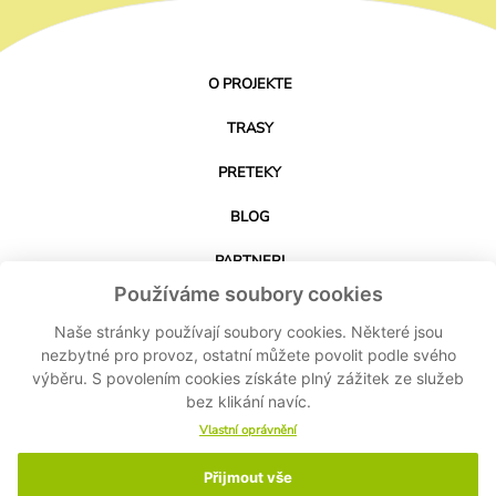
O PROJEKTE
TRASY
PRETEKY
BLOG
PARTNERI
Používáme soubory cookies
KONTAKT
Naše stránky používají soubory cookies. Některé jsou
nezbytné pro provoz, ostatní můžete povolit podle svého
výběru. S povolením cookies získáte plný zážitek ze služeb
STIAHNUŤ APLIKÁCIU
bez klikání navíc.
Vlastní oprávnění
Přijmout vše
© 2024-2026 Cyklo Kubík - Všetky práva vyhradené MASPEX Slovakia sro -