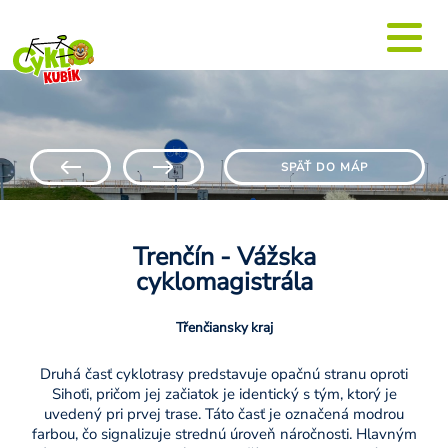
SPÄŤ DO MÁP
Trenčín - Vážska
cyklomagistrála
Třenčiansky kraj
Druhá časť cyklotrasy predstavuje opačnú stranu oproti
Sihoťi, pričom jej začiatok je identický s tým, ktorý je
uvedený pri prvej trase. Táto časť je označená modrou
farbou, čo signalizuje strednú úroveň náročnosti. Hlavným