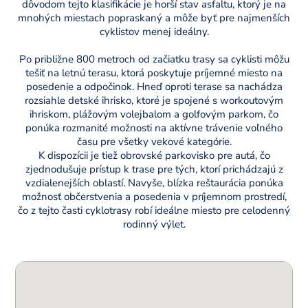
dôvodom tejto klasifikácie je horší stav asfaltu, ktorý je na
mnohých miestach popraskaný a môže byť pre najmenších
cyklistov menej ideálny.
Po približne 800 metroch od začiatku trasy sa cyklisti môžu
tešiť na letnú terasu, ktorá poskytuje príjemné miesto na
posedenie a odpočinok. Hneď oproti terase sa nachádza
rozsiahle detské ihrisko, ktoré je spojené s workoutovým
ihriskom, plážovým volejbalom a golfovým parkom, čo
ponúka rozmanité možnosti na aktívne trávenie voľného
času pre všetky vekové kategórie.
K dispozícii je tiež obrovské parkovisko pre autá, čo
zjednodušuje prístup k trase pre tých, ktorí prichádzajú z
vzdialenejších oblastí. Navyše, blízka reštaurácia ponúka
možnosť občerstvenia a posedenia v príjemnom prostredí,
čo z tejto časti cyklotrasy robí ideálne miesto pre celodenný
rodinný výlet.