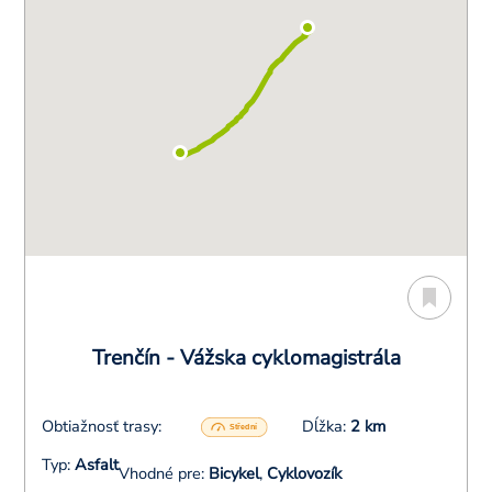
Trenčín - Vážska cyklomagistrála
Obtiažnosť trasy:
Dĺžka:
2 km
Typ:
Asfalt
Vhodné pre:
Bicykel
,
Cyklovozík