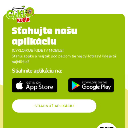
Sťahujte našu
aplikáciu
(CYKLO)KUBÍK IDE I V MOBILE!
Sťahuj appku a maj tak pod palcom tie naj cyklotrasy! Kde je tá
najbližšia?
Stiahnite aplikáciu na:
STIAHNUŤ APLIKÁCIU