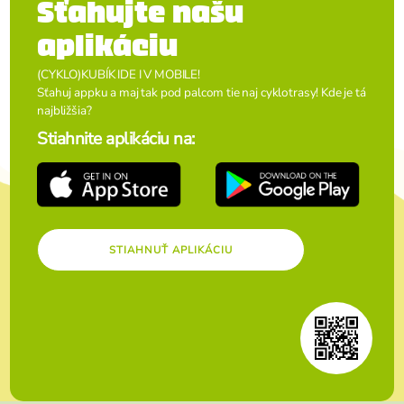
Sťahujte našu
aplikáciu
(CYKLO)KUBÍK IDE I V MOBILE!
Sťahuj appku a maj tak pod palcom tie naj cyklotrasy! Kde je tá
najbližšia?
Stiahnite aplikáciu na:
STIAHNUŤ APLIKÁCIU