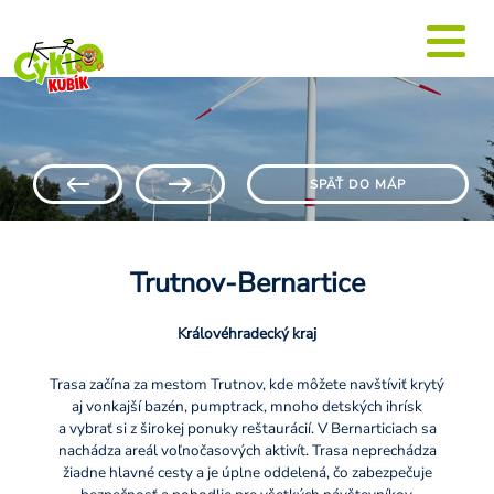
SPÄŤ DO MÁP
Trutnov-Bernartice
Královéhradecký kraj
Trasa začína za mestom Trutnov, kde môžete navštíviť krytý
aj vonkajší bazén, pumptrack, mnoho detských ihrísk
a vybrať si z širokej ponuky reštaurácií. V Bernarticiach sa
nachádza areál voľnočasových aktivít. Trasa neprechádza
žiadne hlavné cesty a je úplne oddelená, čo zabezpečuje