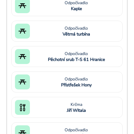
Odpočívadlo
Kaple
Odpočívadlo
Větrná turbína
Odpočívadlo
Pěchotní srub T-S 61 Hranice
Odpočívadlo
Přístřešek Hony
Krčma
Jiří Witala
Odpočívadlo