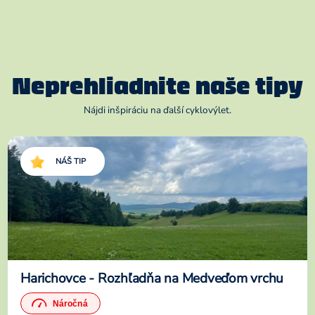
Neprehliadnite naše tipy
Nájdi inšpiráciu na ďalší cyklovýlet.
NÁŠ TIP
Harichovce - Rozhľadňa na Medveďom vrchu