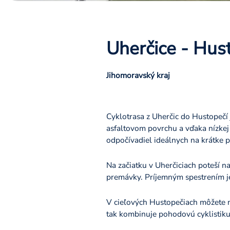
Uherčice - Hus
Jihomoravský kraj
Cyklotrasa z Uherčic do Hustopečí 
asfaltovom povrchu a vďaka nízkej
odpočívadiel ideálnych na krátke p
Na začiatku v Uherčiciach poteší n
premávky. Príjemným spestrením je 
V cieľových Hustopečiach môžete nav
tak kombinuje pohodovú cyklistiku,