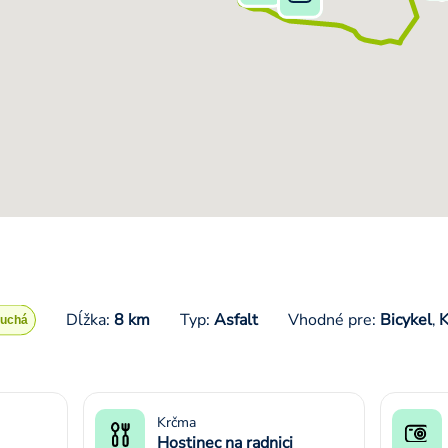
Dĺžka:
8 km
Typ:
Asfalt
Vhodné pre:
Bicykel
K
,
Krčma
Hostinec na radnici