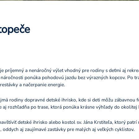
topeče
je príjemný a nenáročný výlet vhodný pre rodiny s deťmi aj rekre
 náročnosti ponúka pohodovú jazdu bez výrazných kopcov. Po tr
restávky a načerpanie energie.
ajmä rodiny dopravné detské ihrisko, kde si deti môžu zábavnou 
aj rozhľadňa po trase, ktorá ponúka krásne výhľady do okolitej kr
štíviť detské ihrisko alebo kostol sv. Jána Krstiteľa, ktorý patr
 oddych aj zaujímavé zastávky pre malých aj veľkých cyklistov.