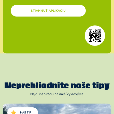
STIAHNUŤ APLIKÁCIU
Neprehliadnite naše tipy
Nájdi inšpiráciu na ďalší cyklovýlet.
NÁŠ TIP