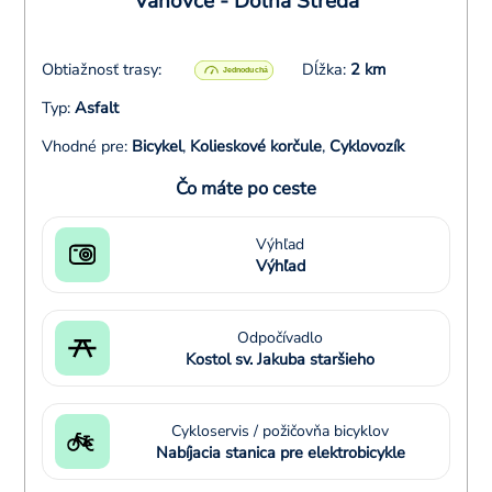
Váhovce - Dolná Streda
Obtiažnosť trasy:
Dĺžka:
2 km
Typ:
Asfalt
Vhodné pre:
Bicykel
,
Kolieskové korčule
,
Cyklovozík
Čo máte po ceste
Výhľad
Výhľad
Odpočívadlo
Kostol sv. Jakuba staršieho
Cykloservis / požičovňa bicyklov
Nabíjacia stanica pre elektrobicykle