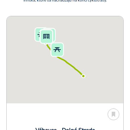
ihriska, ktoré sa nachádzajú na konci cyklotrasy.