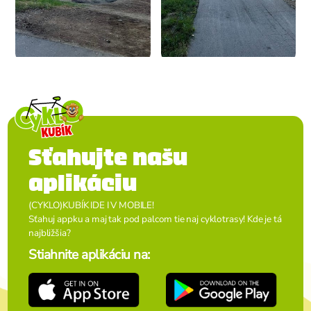
Sťahujte našu
aplikáciu
(CYKLO)KUBÍK IDE I V MOBILE!
Sťahuj appku a maj tak pod palcom tie naj cyklotrasy! Kde je tá
najbližšia?
Stiahnite aplikáciu na: