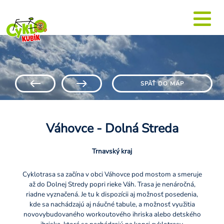
SPÄŤ DO MÁP
Váhovce - Dolná Streda
Trnavský kraj
Cyklotrasa sa začína v obci Váhovce pod mostom a smeruje
až do Dolnej Stredy popri rieke Váh. Trasa je nenáročná,
riadne vyznačená. Je tu k dispozícii aj možnosť posedenia,
kde sa nachádzajú aj náučné tabule, a možnosť využitia
novovybudovaného workoutového ihriska alebo detského