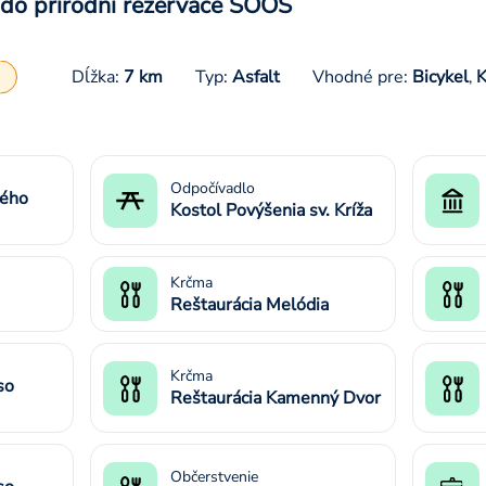
 do přírodní rezervace SOOS
Dĺžka:
7 km
Typ:
Asfalt
Vhodné pre:
Bicykel
K
,
Odpočívadlo
rého
Kostol Povýšenia sv. Kríža
Krčma
Reštaurácia Melódia
Krčma
so
Reštaurácia Kamenný Dvor
Občerstvenie