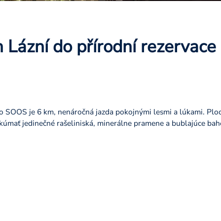
h Lázní do přírodní rezervac
do SOOS je 6 km, nenáročná jazda pokojnými lesmi a lúkami. Ploc
úmať jedinečné rašeliniská, minerálne pramene a bublajúce bahe