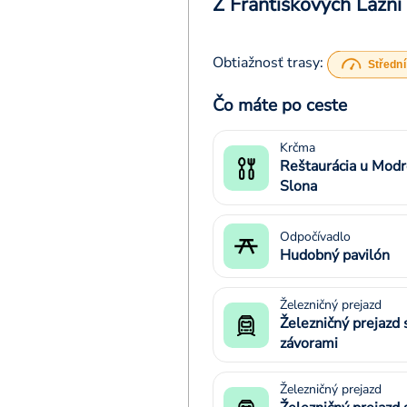
Z Františkových Lázní
Obtiažnosť trasy:
Čo máte po ceste
Krčma
Reštaurácia u Mod
Slona
Odpočívadlo
Hudobný pavilón
Železničný prejazd
Železničný prejazd 
závorami
Železničný prejazd