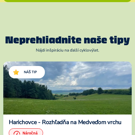
Neprehliadnite naše tipy
Nájdi inšpiráciu na ďalší cyklovýlet.
NÁŠ TIP
Harichovce - Rozhľadňa na Medveďom vrchu