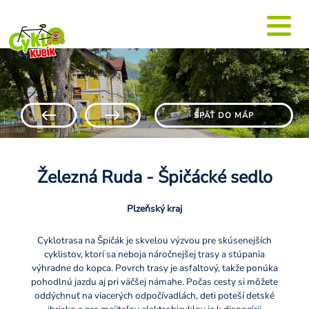
SPÄŤ DO MÁP
Železná Ruda - Špičácké sedlo
Plzeňský kraj
Cyklotrasa na Špičák je skvelou výzvou pre skúsenejších
cyklistov, ktorí sa neboja náročnejšej trasy a stúpania
výhradne do kopca. Povrch trasy je asfaltový, takže ponúka
pohodlnú jazdu aj pri väčšej námahe. Počas cesty si môžete
oddýchnuť na viacerých odpočívadlách, deti poteší detské