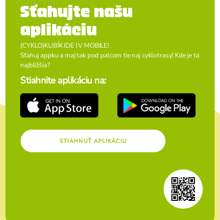
Sťahujte našu
aplikáciu
(CYKLO)KUBÍK IDE I V MOBILE!
Sťahuj appku a maj tak pod palcom tie naj cyklotrasy! Kde je tá
najbližšia?
Stiahnite aplikáciu na:
STIAHNUŤ APLIKÁCIU