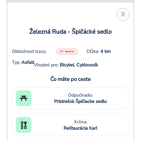
Železná Ruda - Špičácké sedlo
Obtiažnosť trasy:
Dĺžka:
4 km
Typ:
Asfalt
Vhodné pre:
Bicykel
,
Cyklovozík
Čo máte po ceste
Odpočívadlo
Prístrešok Špičiacke sedlo
Krčma
Reštaurácia Karl