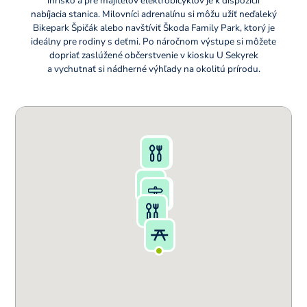
ihrisko a pre majiteľov elektrobicyklov je k dispozícii
nabíjacia stanica. Milovníci adrenalínu si môžu užiť neďaleký
Bikepark Špičák alebo navštíviť Škoda Family Park, ktorý je
ideálny pre rodiny s deťmi. Po náročnom výstupe si môžete
dopriať zaslúžené občerstvenie v kiosku U Sekyrek
a vychutnať si nádherné výhľady na okolitú prírodu.