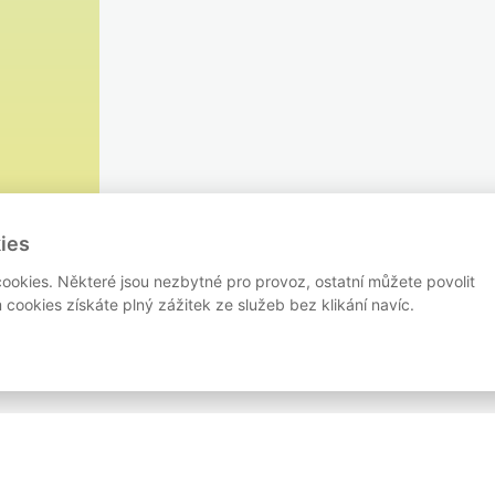
ies
ookies. Některé jsou nezbytné pro provoz, ostatní můžete povolit
cookies získáte plný zážitek ze služeb bez klikání navíc.
RASY
PRETEKY
BLOG
PARTNERI
KONTAKT