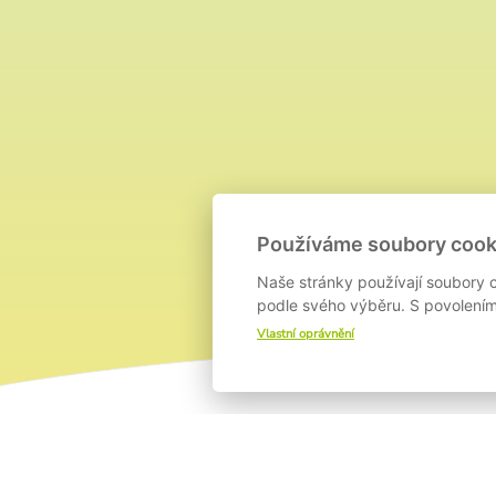
Používáme soubory cook
Naše stránky používají soubory c
podle svého výběru. S povolením 
Vlastní oprávnění
O PROJEKTE
T