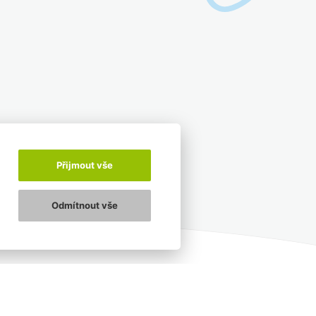
Přijmout vše
Odmítnout vše