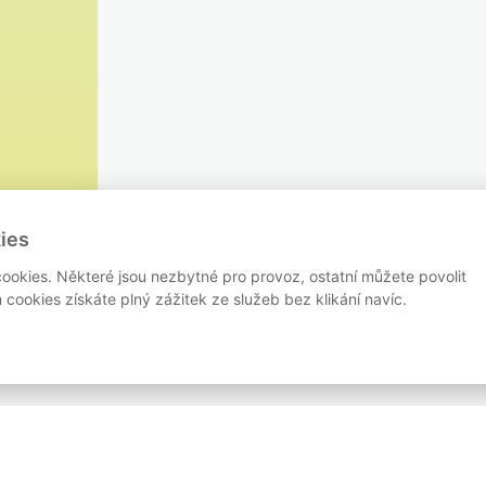
ies
ookies. Některé jsou nezbytné pro provoz, ostatní můžete povolit
cookies získáte plný zážitek ze služeb bez klikání navíc.
RASY
ZÁVODY
BLOG
PARTNEŘI
KONTAKT