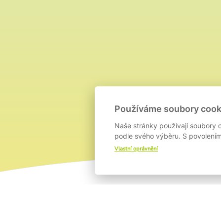
Používáme soubory cook
Naše stránky používají soubory c
podle svého výběru. S povolením 
Vlastní oprávnění
O PROJEKTU
T