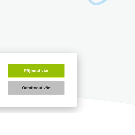
Přijmout vše
Odmítnout vše