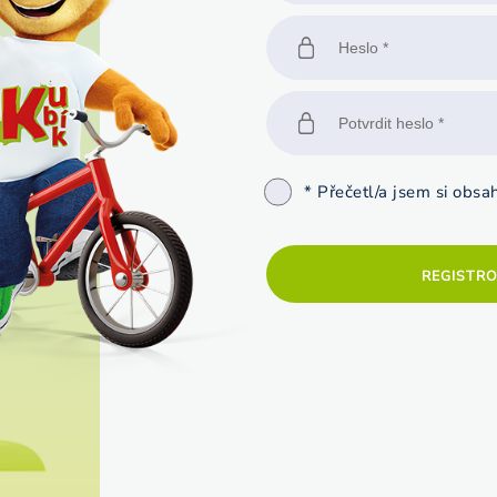
* Přečetl/a jsem si obs
REGISTR