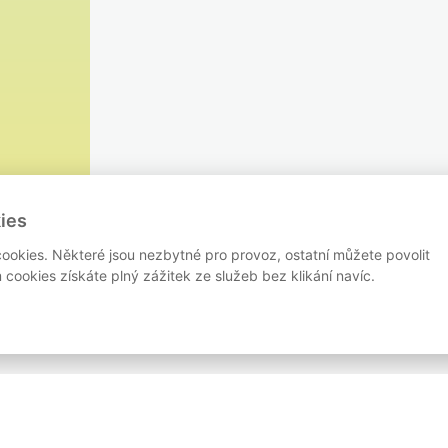
ies
ookies. Některé jsou nezbytné pro provoz, ostatní můžete povolit
cookies získáte plný zážitek ze služeb bez klikání navíc.
RASY
ZÁVODY
BLOG
PARTNEŘI
KONTAKT