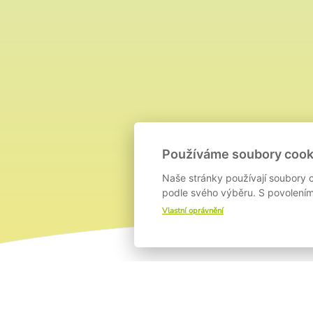
Používáme soubory cook
Naše stránky používají soubory c
podle svého výběru. S povolením 
Vlastní oprávnění
O PROJEKTU
T