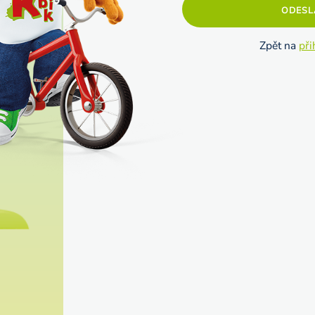
ODESL
Zpět na
při