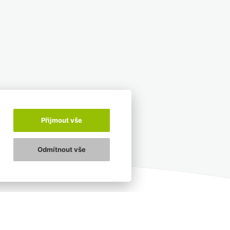
Přijmout vše
Odmítnout vše