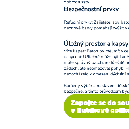
dobrodružství.
Bezpečnostní prvky
Reflexní prvky: Zajistěte, aby bat
neonové barvy pomáhají zvýšit vid
Úložný prostor a kapsy
Více kapes: Batoh by měl mít více
uchycení: Užitečné může být i vn
máte správný batoh, je důležité 
zádech, ale neomezoval pohyb. Hru
nedocházelo k omezení dýchání 
Správný výběr a nastavení dětského
bezpečně. S tímto průvodcem byste
Zapojte se do so
v Kubíkově aplik