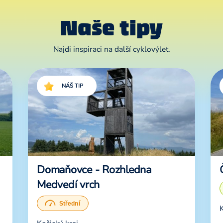
Naše tipy
Najdi inspiraci na další cyklovýlet.
NÁŠ TIP
Domaňovce - Rozhledna
Medvedí vrch
K