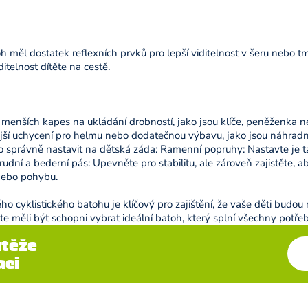
oh měl dostatek reflexních prvků pro lepší viditelnost v šeru nebo t
itelnost dítěte na cestě.
 menších kapes na ukládání drobností, jako jsou klíče, peněženka ne
ější uchycení pro helmu nebo dodatečnou výbavu, jako jsou náhradn
ho správně nastavit na dětská záda: Ramenní popruhy: Nastavte je 
dní a bederní pás: Upevněte pro stabilitu, ale zároveň zajistěte, ab
nebo pohybu.
 cyklistického batohu je klíčový pro zajištění, že vaše děti budou 
 měli být schopni vybrat ideální batoh, který splní všechny potře
utěže
aci