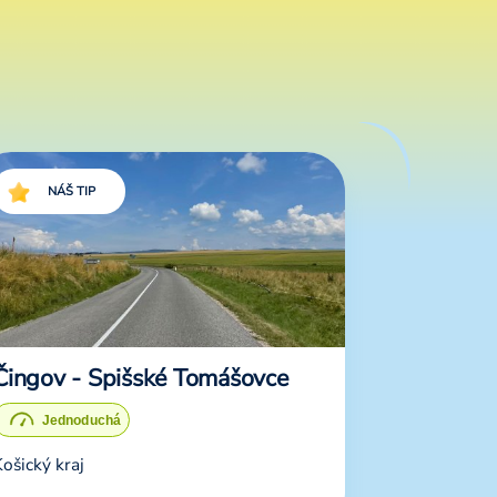
NÁŠ TIP
Čingov - Spišské Tomášovce
ošický kraj