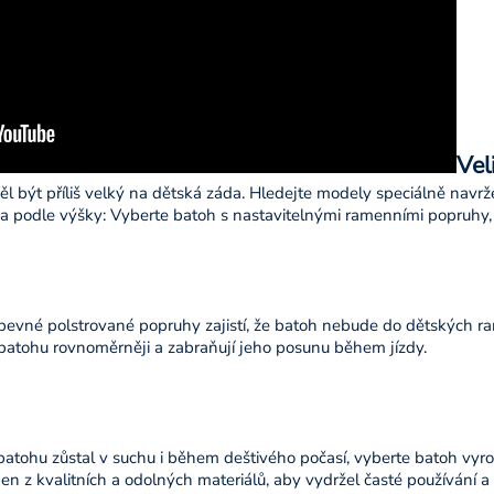
Vel
ěl být příliš velký na dětská záda. Hledejte modely speciálně navr
ava podle výšky: Vyberte batoh s nastavitelnými ramenními popruhy,
evné polstrované popruhy zajistí, že batoh nebude do dětských ram
 batohu rovnoměrněji a zabraňují jeho posunu během jízdy.
atohu zůstal v suchu i během deštivého počasí, vyberte batoh vyr
n z kvalitních a odolných materiálů, aby vydržel časté používání 