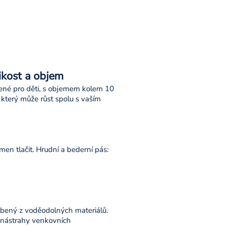
ikost a objem
žené pro děti, s objemem kolem 10
 který může růst spolu s vaším
en tlačit. Hrudní a bederní pás:
obený z voděodolných materiálů.
a nástrahy venkovních