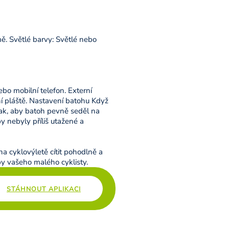
mě. Světlé barvy: Světlé nebo
bo mobilní telefon. Externí
í pláště. Nastavení batohu Když
tak, aby batoh pevně seděl na
y nebyly příliš utažené a
na cyklovýletě cítit pohodlně a
by vašeho malého cyklisty.
STÁHNOUT APLIKACI