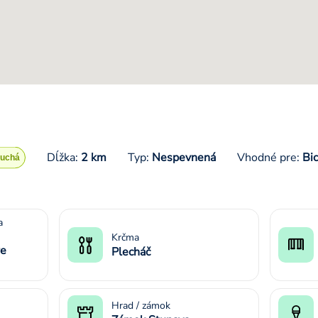
Dĺžka:
2 km
Typ:
Nespevnená
Vhodné pre:
Bi
a
Krčma
re
Plecháč
Hrad / zámok