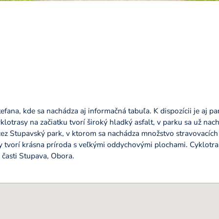
tefana, kde sa nachádza aj informačná tabuľa. K dispozícii je aj p
klotrasy na začiatku tvorí široký hladký asfalt, v parku sa už na
cez Stupavský park, v ktorom sa nachádza množstvo stravovacích 
sy tvorí krásna príroda s veľkými oddychovými plochami. Cyklotr
v časti Stupava, Obora.