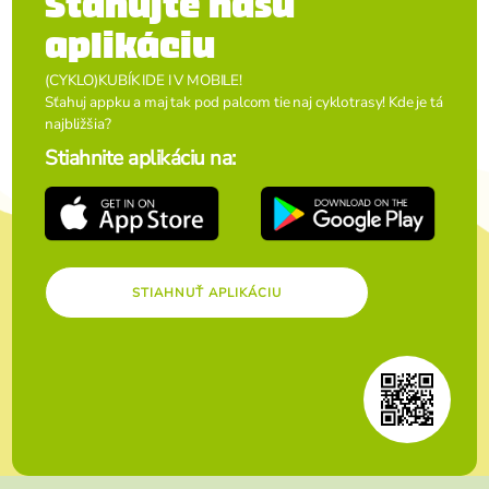
Sťahujte našu
aplikáciu
(CYKLO)KUBÍK IDE I V MOBILE!
Sťahuj appku a maj tak pod palcom tie naj cyklotrasy! Kde je tá
najbližšia?
Stiahnite aplikáciu na:
STIAHNUŤ APLIKÁCIU