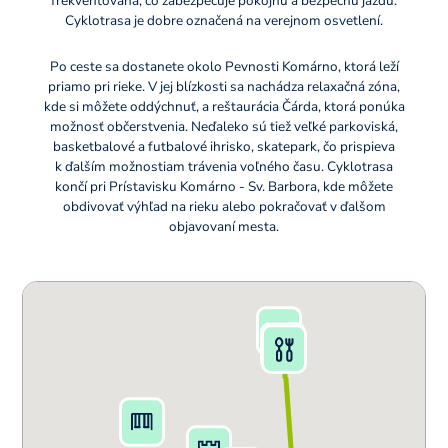
frekventovaná, čo zabezpečuje pokojnú a bezpečnú jazdu.
Cyklotrasa je dobre označená na verejnom osvetlení.
Po ceste sa dostanete okolo Pevnosti Komárno, ktorá leží
priamo pri rieke. V jej blízkosti sa nachádza relaxačná zóna,
kde si môžete oddýchnuť, a reštaurácia Čárda, ktorá ponúka
možnosť občerstvenia. Neďaleko sú tiež veľké parkoviská,
basketbalové a futbalové ihrisko, skatepark, čo prispieva
k ďalším možnostiam trávenia voľného času. Cyklotrasa
končí pri Prístavisku Komárno - Sv. Barbora, kde môžete
obdivovať výhľad na rieku alebo pokračovať v ďalšom
objavovaní mesta.