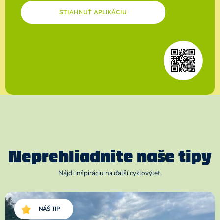
STIAHNUŤ APLIKÁCIU
Neprehliadnite naše tipy
Nájdi inšpiráciu na ďalší cyklovýlet.
NÁŠ TIP