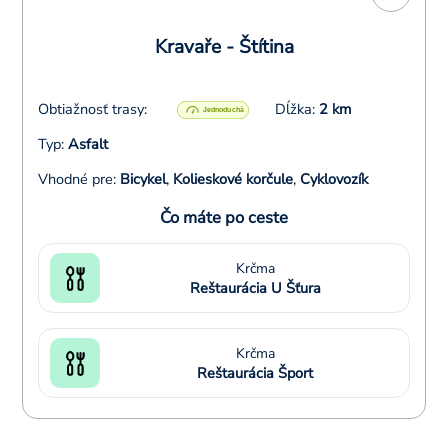
Kravaře - Štítina
Obtiažnosť trasy:
Dĺžka:
2 km
Typ:
Asfalt
Vhodné pre:
Bicykel
,
Kolieskové korčule
,
Cyklovozík
Čo máte po ceste
Krčma
Reštaurácia U Šťura
Krčma
Reštaurácia Šport