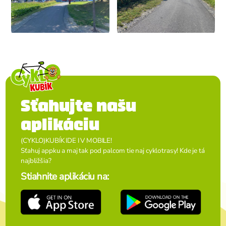
Sťahujte našu
aplikáciu
(CYKLO)KUBÍK IDE I V MOBILE!
Sťahuj appku a maj tak pod palcom tie naj cyklotrasy! Kde je tá
najbližšia?
Stiahnite aplikáciu na: