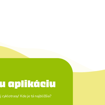
u aplikáciu
cyklotrasy! Kde je tá najbližšia?