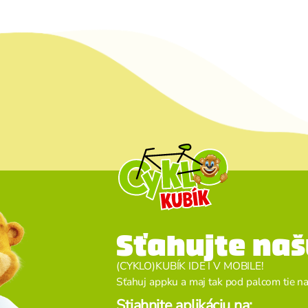
Sťahujte naš
(CYKLO)KUBÍK IDE I V MOBILE!
Sťahuj appku a maj tak pod palcom tie naj 
Stiahnite aplikáciu na: