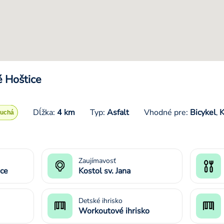
é Hoštice
Dĺžka:
4 km
Typ:
Asfalt
Vhodné pre:
Bicykel
K
,
Zaujímavosť
ice
Kostol sv. Jana
Detské ihrisko
Workoutové ihrisko