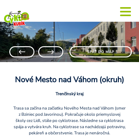
SPÄŤ DO MÁP
Nové Mesto nad Váhom (okruh)
Trenčínský kraj
Trasa sa začína na začiatku Nového Mesta nad Váhom (smer
z Bziniec pod Javorinou). Pokračuje okolo priemyslovej
školy cez Lidl, stále po cyklotrase. Následne sa cyklotrasa
spája a vytvára kruh. Na cyklotrase sa nachádzajú potraviny,
pekáreň a občerstvenie. Trasa je nenáročná.