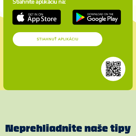
Stiahnite aplikáciu na:
STIAHNUŤ APLIKÁCIU
Neprehliadnite naše tipy