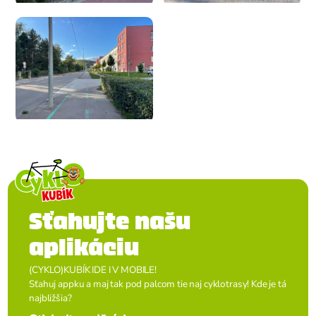
Sťahujte našu
aplikáciu
(CYKLO)KUBÍK IDE I V MOBILE!
Sťahuj appku a maj tak pod palcom tie naj cyklotrasy! Kde je tá
najbližšia?