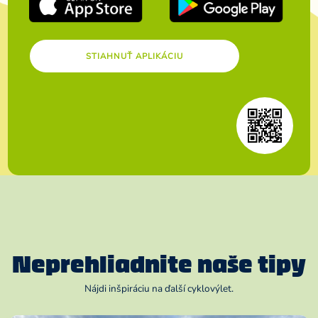
STIAHNUŤ APLIKÁCIU
Neprehliadnite naše tipy
Nájdi inšpiráciu na ďalší cyklovýlet.