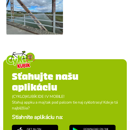
Sťahujte našu
aplikáciu
(CYKLO)KUBÍK IDE I V MOBILE!
Sťahuj appku a maj tak pod palcom tie naj cyklotrasy! Kde je tá
najbližšia?
Stiahnite aplikáciu na: