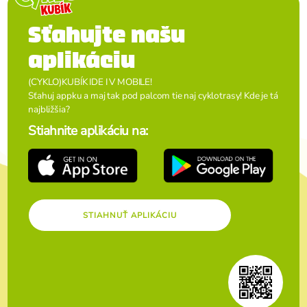
Sťahujte našu
aplikáciu
(CYKLO)KUBÍK IDE I V MOBILE!
Sťahuj appku a maj tak pod palcom tie naj cyklotrasy! Kde je tá
najbližšia?
Stiahnite aplikáciu na:
STIAHNUŤ APLIKÁCIU