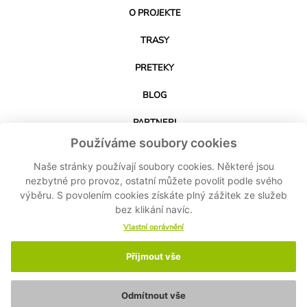
O PROJEKTE
TRASY
PRETEKY
BLOG
PARTNERI
Používáme soubory cookies
KONTAKT
Naše stránky používají soubory cookies. Některé jsou
nezbytné pro provoz, ostatní můžete povolit podle svého
výběru. S povolením cookies získáte plný zážitek ze služeb
STIAHNUŤ APLIKÁCIU
bez klikání navíc.
Vlastní oprávnění
Přijmout vše
© 2024-2026 Cyklo Kubík - Všetky práva vyhradené MASPEX Slovakia sro -
Nastavenie cookies
-
Ochrana osobných údajov
-
Zásady ochrany osobných
údajov
Odmítnout vše
Made by