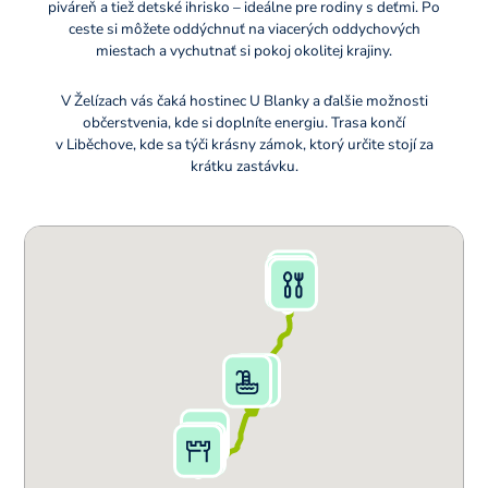
piváreň a tiež detské ihrisko – ideálne pre rodiny s deťmi. Po
ceste si môžete oddýchnuť na viacerých oddychových
miestach a vychutnať si pokoj okolitej krajiny.
V Želízach vás čaká hostinec U Blanky a ďalšie možnosti
občerstvenia, kde si doplníte energiu. Trasa končí
v Liběchove, kde sa týči krásny zámok, ktorý určite stojí za
krátku zastávku.