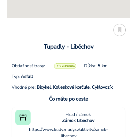
Tupadly - Liběchov
Obtiažnosť trasy:
Dĺžka:
5 km
Typ:
Asfalt
Vhodné pre:
Bicykel
,
Kolieskové korčule
,
Cyklovozík
Čo máte po ceste
Hrad / zámok
Zámok Libechov
https://www.kudyznudy.cz/aktivity/zamek-
libechov