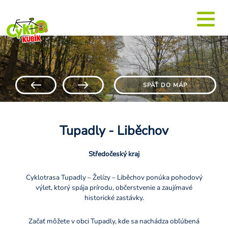
SPÄŤ DO MÁP
Tupadly - Liběchov
Středočeský kraj
Cyklotrasa Tupadly – Želízy – Liběchov ponúka pohodový
výlet, ktorý spája prírodu, občerstvenie a zaujímavé
historické zastávky.
Začať môžete v obci Tupadly, kde sa nachádza obľúbená