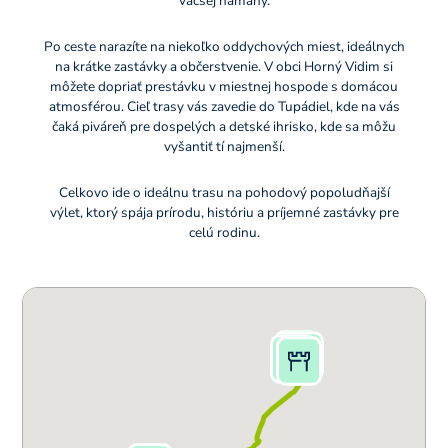
väčšej námahy.
Po ceste narazíte na niekoľko oddychových miest, ideálnych
na krátke zastávky a občerstvenie. V obci Horný Vidim si
môžete dopriať prestávku v miestnej hospode s domácou
atmosférou. Cieľ trasy vás zavedie do Tupádiel, kde na vás
čaká piváreň pre dospelých a detské ihrisko, kde sa môžu
vyšantiť tí najmenší.
Celkovo ide o ideálnu trasu na pohodový popoludňajší
výlet, ktorý spája prírodu, históriu a príjemné zastávky pre
celú rodinu.