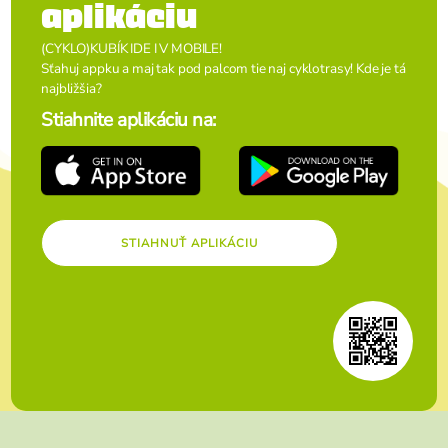
aplikáciu
(CYKLO)KUBÍK IDE I V MOBILE!
Sťahuj appku a maj tak pod palcom tie naj cyklotrasy! Kde je tá
najbližšia?
Stiahnite aplikáciu na:
STIAHNUŤ APLIKÁCIU