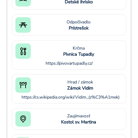
Detské ihrisko
Odpočívadlo
Prístrešok
Krčma
Pivnica Tupadly
https://pivovartupadly.cz/
Hrad / zámok
Zámok Vidim
https://cs.wikipedia.org/wiki/Vidim_(z%C3%A1mek)
Zaujímavosť
Kostol sv. Martina