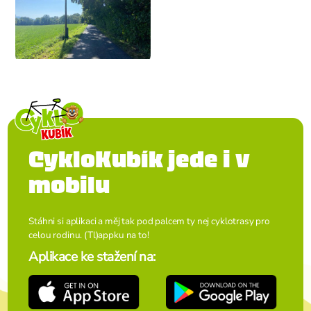
CykloKubík jede i v
mobilu
Stáhni si aplikaci a měj tak pod palcem ty nej cyklotrasy pro
celou rodinu. (Tl)appku na to!
Aplikace ke stažení na: