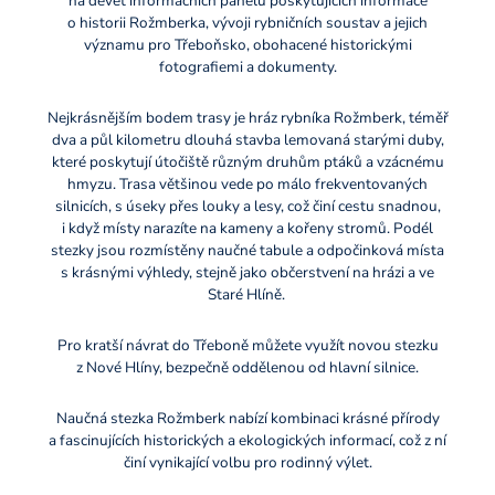
na devět informačních panelů poskytujících informace
o historii Rožmberka, vývoji rybničních soustav a jejich
významu pro Třeboňsko, obohacené historickými
fotografiemi a dokumenty.
Nejkrásnějším bodem trasy je hráz rybníka Rožmberk, téměř
dva a půl kilometru dlouhá stavba lemovaná starými duby,
které poskytují útočiště různým druhům ptáků a vzácnému
hmyzu. Trasa většinou vede po málo frekventovaných
silnicích, s úseky přes louky a lesy, což činí cestu snadnou,
i když místy narazíte na kameny a kořeny stromů. Podél
stezky jsou rozmístěny naučné tabule a odpočinková místa
s krásnými výhledy, stejně jako občerstvení na hrázi a ve
Staré Hlíně.
Pro kratší návrat do Třeboně můžete využít novou stezku
z Nové Hlíny, bezpečně oddělenou od hlavní silnice.
Naučná stezka Rožmberk nabízí kombinaci krásné přírody
a fascinujících historických a ekologických informací, což z ní
činí vynikající volbu pro rodinný výlet.