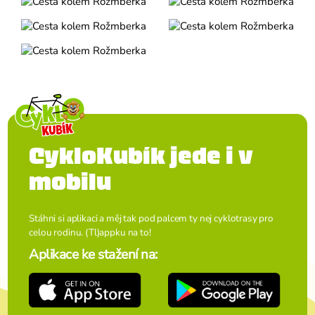
CykloKubík jede i v
mobilu
Stáhni si aplikaci a měj tak pod palcem ty nej cyklotrasy pro
celou rodinu. (Tl)appku na to!
Aplikace ke stažení na: