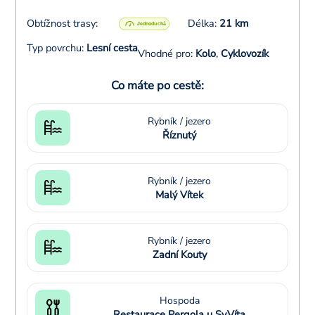
Obtížnost trasy:
Délka:
21 km
Typ povrchu:
Lesní cesta
Vhodné pro:
Kolo
,
Cyklovozík
Co máte po cestě:
Rybník / jezero
Říznutý
Rybník / jezero
Malý Vítek
Rybník / jezero
Zadní Kouty
Hospoda
Restaurace Pergola u Sv.Víta