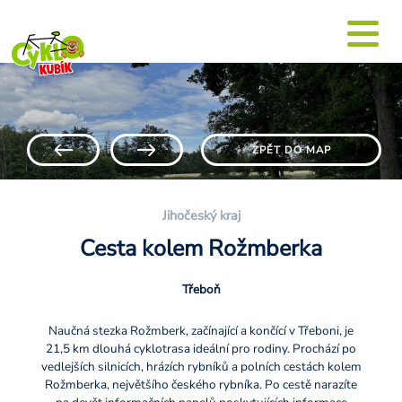
ZPĚT DO MAP
Jihočeský kraj
Cesta kolem Rožmberka
Třeboň
Naučná stezka Rožmberk, začínající a končící v Třeboni, je
21,5 km dlouhá cyklotrasa ideální pro rodiny. Prochází po
vedlejších silnicích, hrázích rybníků a polních cestách kolem
Rožmberka, největšího českého rybníka. Po cestě narazíte